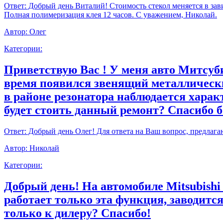
Ответ:
Добрый день Виталий! Стоимость стекол меняется в зави
Полная полимеризация клея 12 часов. С уважением, Николай.
Автор:
Олег
Категории:
Приветствую Вас ! У меня авто Митсуби
время появился звенящий металлически
в районе резонатора наблюдается харак
будет стоить данный ремонт? Спасибо 
Ответ:
Добрый день Олег! Для ответа на Ваш вопрос, предлага
Автор:
Николай
Категории:
Добрый день! На автомобиле Mitsubishi
работает только эта функция, заводитс
только к дилеру? Спасибо!