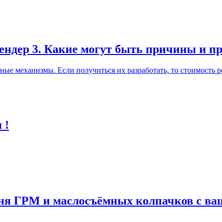
лендер 3. Какие могут быть причины и п
ные механизмы. Если получиться их разработать, то стоимость р
 !
мня ГРМ и маслосъёмных колпачков с в