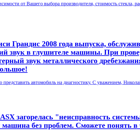
симости от Вашего выбора производителя, стоимость стекла, ра
си Грандис 2008 года выпуска, обслужив
й звук в глушителе машины. При прове
терный звук металлического дребезжания
большое!
ю представить автомобиль на диагностику. С уважением, Никола
 ASX загорелась "неисправность системы
я машина без проблем. Сможете понять в