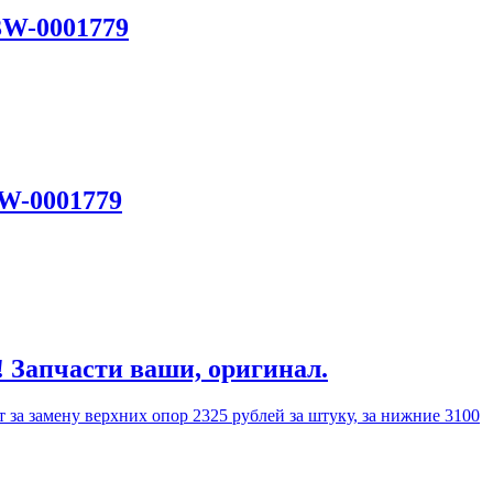
3W-0001779
3W-0001779
! Запчасти ваши, оригинал.
 за замену верхних опор 2325 рублей за штуку, за нижние 3100