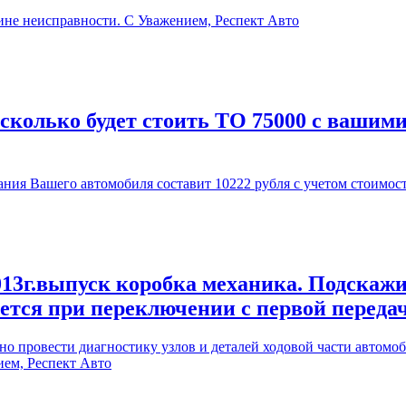
ине неисправности. С Уважением, Респект Авто
 сколько будет стоить ТО 75000 с вашим
ия Вашего автомобиля составит 10222 рубля с учетом стоимос
13г.выпуск коробка механика. Подскажи
ается при переключении с первой переда
 провести диагностику узлов и деталей ходовой части автомоби
ием, Респект Авто