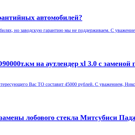
арантийных автомобилей?
илях, но заводскую гарантию мы не поддерживаем. С уважение
0000т.км на аутлендер xl 3.0 с заменой 
ересующего Вас ТО составит 45000 рублей. С уважением, Нико
замены лобового стекла Митсубиси Падж