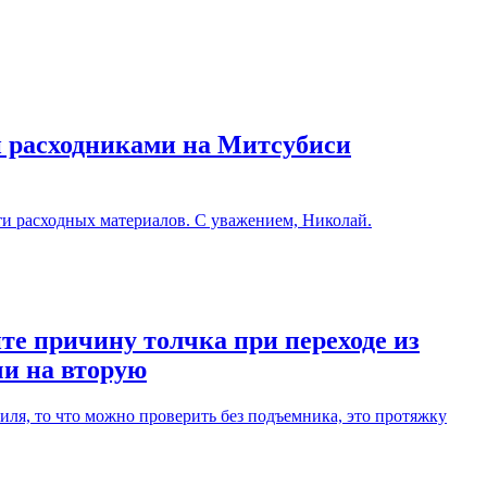
и расходниками на Митсубиси
ти расходных материалов. С уважением, Николай.
те причину толчка при переходе из
чи на вторую
ля, то что можно проверить без подъемника, это протяжку