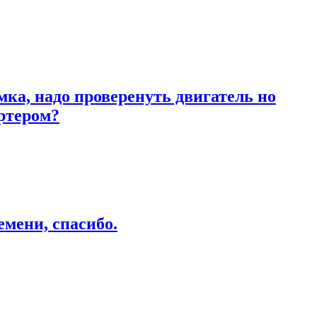
ка, надо проверенуть двигатель но
артером?
емени, спасибо.