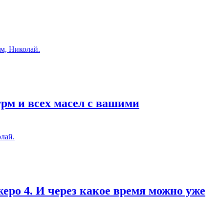
м, Николай.
грм и всех масел с вашими
лай.
еро 4. И через какое время можно уже