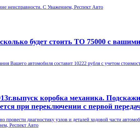
ине неисправности. С Уважением, Респект Авто
 сколько будет стоить ТО 75000 с вашим
ия Вашего автомобиля составит 10222 рубля с учетом стоимос
13г.выпуск коробка механика. Подскажи
ается при переключении с первой переда
 провести диагностику узлов и деталей ходовой части автомоби
ием, Респект Авто