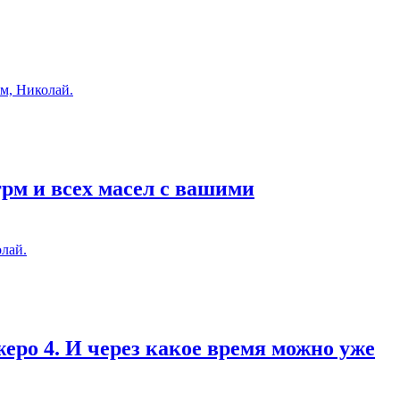
м, Николай.
грм и всех масел с вашими
лай.
еро 4. И через какое время можно уже