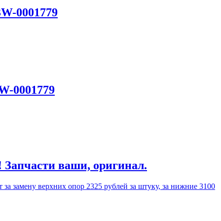
3W-0001779
3W-0001779
! Запчасти ваши, оригинал.
 за замену верхних опор 2325 рублей за штуку, за нижние 3100