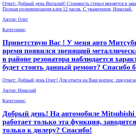
Ответ:
Добрый день Виталий! Стоимость стекол меняется в зави
Полная полимеризация клея 12 часов. С уважением, Николай.
Автор:
Олег
Категории:
Приветствую Вас ! У меня авто Митсуби
время появился звенящий металлически
в районе резонатора наблюдается харак
будет стоить данный ремонт? Спасибо 
Ответ:
Добрый день Олег! Для ответа на Ваш вопрос, предлага
Автор:
Николай
Категории:
Добрый день! На автомобиле Mitsubishi
работает только эта функция, заводитс
только к дилеру? Спасибо!