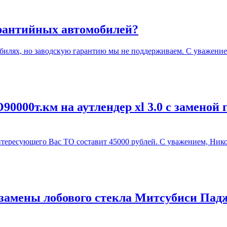
арантийных автомобилей?
илях, но заводскую гарантию мы не поддерживаем. С уважение
0000т.км на аутлендер xl 3.0 с заменой 
ересующего Вас ТО составит 45000 рублей. С уважением, Нико
замены лобового стекла Митсубиси Падж