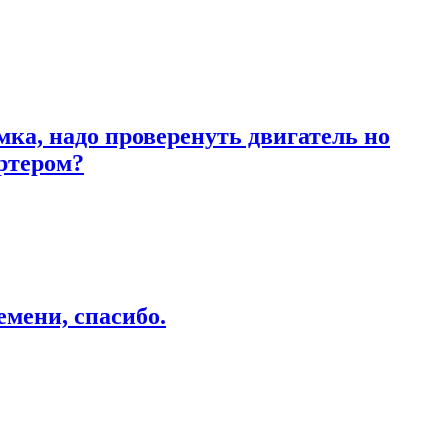
ка, надо проверенуть двигатель но
артером?
емени, спасибо.