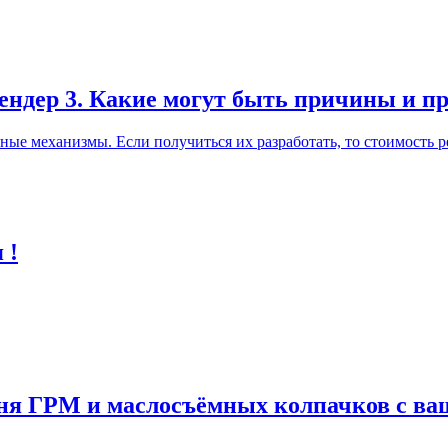
лендер 3. Какие могут быть причины и п
ные механизмы. Если получиться их разработать, то стоимость р
 !
мня ГРМ и маслосъёмных колпачков с в