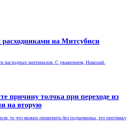
и расходниками на Митсубиси
ти расходных материалов. С уважением, Николай.
те причину толчка при переходе из
чи на вторую
ля, то что можно проверить без подъемника, это протяжку