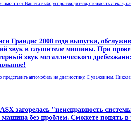
симости от Вашего выбора производителя, стоимость стекла, ра
си Грандис 2008 года выпуска, обслужив
й звук в глушителе машины. При прове
терный звук металлического дребезжания
большое!
ю представить автомобиль на диагностику. С уважением, Никола
 ASX загорелась "неисправность системы
я машина без проблем. Сможете понять в