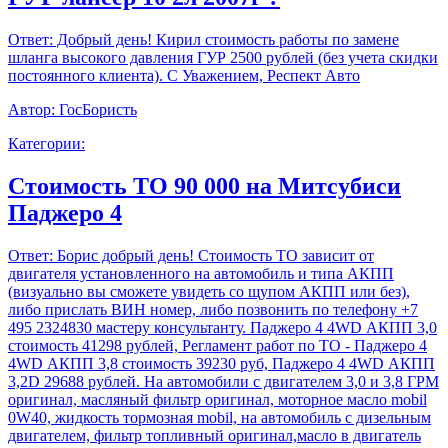
Ответ:
Добрый день! Кирил стоимость работы по замене
шланга высокого давления ГУР 2500 рублей (без учета скидки
постоянного клиента). С Уважением, Респект Авто
Автор:
ГосБористь
Категории:
Стоимость ТО 90 000 на Митсубиси
Паджеро 4
Ответ:
Борис добрый день! Стоимость ТО зависит от
двигателя установленного на автомобиль и типа АКПП
(визуально вы сможете увидеть со щупом АКПП или без),
либо прислать ВИН номер, либо позвонить по телефону +7
495 2324830 мастеру консультанту. Паджеро 4 4WD АКПП 3,0
стоимость 41298 рублей, Регламент работ по ТО - Паджеро 4
4WD АКПП 3,8 стоимость 39230 руб, Паджеро 4 4WD АКПП
3,2D 29688 рублей. На автомобили с двигателем 3,0 и 3,8 ГРМ
оригинал, масляный фильтр оригинал, моторное масло mobil
0W40, жидкость тормозная mobil, на автомобиль с дизельным
двигателем, фильтр топливный оригинал,масло в двигатель