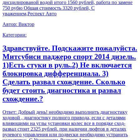
дисцилированой водой итого 1560 рублей, работа по замене
750 рубю Общая стоимость 3320 рублей, С
уважением,Респект Авто
Автор:
Виктор
Категории:
Здравствуйте. Подскажите пожалуйста.
Митсубиси паджеро спорт 2014 дизель.
1)Есть стуки в руль.2) Не включается
блокировка дифференциала. 3)
Сделать развал схождение. Сколько
будет стоить диагностика и развал
схождение.?
Ответ:
Добрый день! необходимо выполнить диагностику
ходовой , диагностику полного привода, если с деталями
влияющими на углы установки колес все в порядке сход-
развал стоит 2325 рублей. при наличии люфтов в деталях
рулевого управления или подвески необходимо устранить