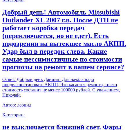
Добрый день! Автомобиль Mitsubishi
Outlander XL 2007 г.в. После ДТП не
работает коробка передач
(переключается, но не едет). Есть
подозрения на вытекшее масло АКПП.
Удар был в передок слева. Какие
самые пессимистичные по стоимости
прогнозы на ремонт в вашем сервисе?
Ответ:
Добрый день Даниил! Для начала надо
продиагностировать АКПП, Что касается ремонта, то его
стоимость составит не менее 100000 рублей. С уважением,
Николай.
Автор:
леонид
Категории:
не выключается ближний свет. Фары