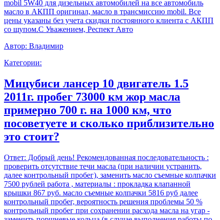
mobil 5W40 для дизельных автомобилей на все автомобиль
масло в АКПП оригинал, масло в трансмиссию mobil. Все
цены указаны без учета скидки постоянного клиента с АКПП
со щупом.С Уважением, Респект Авто
Автор:
Владимир
Категории:
Мицубиси лансер 10 двигатель 1.5
2011г. пробег 73000 км жор масла
примерно 700 г. на 1000 км, что
посоветуете и сколько приблизительно
это стоит?
Ответ:
Добрый день! Рекомендованная последовательность :
проверить отсутствие течи масла (при наличии устранить,
далее контрольный пробег), заменить масло съемные колпачки
7500 рублей работа , материалы : прокладка клапанной
крышки 867 руб. масло съемные колпачки 5816 руб далее
контрольный пробег, вероятность решения проблемы 50 %
контрольный пробег при сохранении расхода масла на угар -
заменить поршневые кольца (в случае выполнения работы по