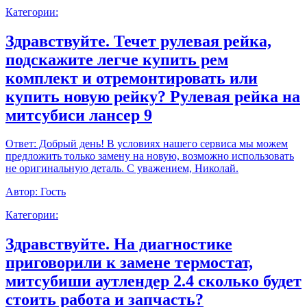
Категории:
Здравствуйте. Течет рулевая рейка,
подскажите легче купить рем
комплект и отремонтировать или
купить новую рейку? Рулевая рейка на
митсубиси лансер 9
Ответ:
Добрый день! В условиях нашего сервиса мы можем
предложить только замену на новую, возможно использовать
не оригинальную деталь. С уважением, Николай.
Автор:
Гость
Категории:
Здравствуйте. На диагностике
приговорили к замене термостат,
митсубиши аутлендер 2.4 сколько будет
стоить работа и запчасть?