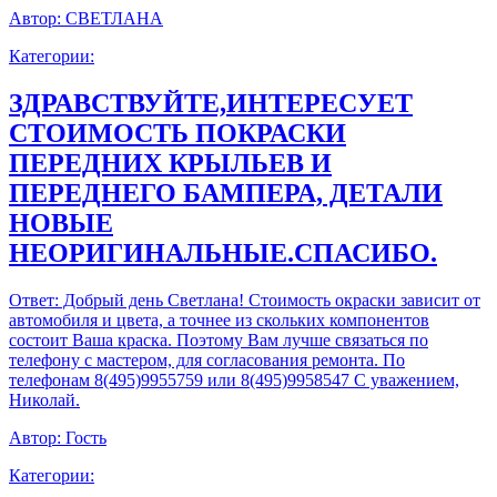
Автор:
СВЕТЛАНА
Категории:
ЗДРАВСТВУЙТЕ,ИНТЕРЕСУЕТ
СТОИМОСТЬ ПОКРАСКИ
ПЕРЕДНИХ КРЫЛЬЕВ И
ПЕРЕДНЕГО БАМПЕРА, ДЕТАЛИ
НОВЫЕ
НЕОРИГИНАЛЬНЫЕ.СПАСИБО.
Ответ:
Добрый день Светлана! Стоимость окраски зависит от
автомобиля и цвета, а точнее из скольких компонентов
состоит Ваша краска. Поэтому Вам лучше связаться по
телефону с мастером, для согласования ремонта. По
телефонам 8(495)9955759 или 8(495)9958547 С уважением,
Николай.
Автор:
Гость
Категории: