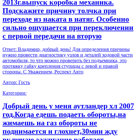
2013г.выпуск коробка механика.
Подскажите причину толчка при
переходе из наката в натяг. Особенно
сильно ощущается при переключении
с первой передачи на вторую
Ответ:
Владимир, добрый день! Для определения причины
нужно провести диагностику узлов и деталей ходовой части
автомобиля, то что можно проверить без подъемника, это
протяжку гайку крепления ступицы с левой и правой
стороны. С Уважением, Респект Авто
Автор:
Гость
Категории:
Добрый день у меня аутландер хл 2007
год.Когда едешь подаеть обороты,на
жимаешь на газ обороты не
поднимается и глохнет,30мин жду
включаю зажигание работает