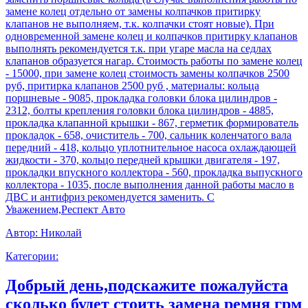
замене колец отдельно от замены колпачков притирку
клапанов не выполняем, т.к. колпачки стоят новые). При
одновременной замене колец и колпачков притирку клапанов
выполнять рекомендуется т.к. при угаре масла на седлах
клапанов образуется нагар. Стоимость работы по замене колец
- 15000, при замене колец стоимость замены колпачков 2500
руб, притирка клапанов 2500 руб , материалы: кольца
поршневые - 9085, прокладка головки блока цилиндров -
2312, болты крепления головки блока цилиндров - 4885,
прокладка клапанной крышки - 867, герметик формирователь
прокладок - 658, очиститель - 700, сальник коленчатого вала
передний - 418, кольцо уплотнительное насоса охлаждающей
жидкости - 370, кольцо передней крышки двигателя - 197,
прокладки впускного коллектора - 560, прокладка выпускного
коллектора - 1035, после выполнения данной работы масло в
ДВС и антифриз рекомендуется заменить. С
Уважением,Респект Авто
Автор:
Николай
Категории:
Добрый день,подскажите пожалуйста
сколько будет стоить замена ремня грм