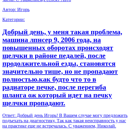
Автор:
Игорь
Категории:
Добрый день, у меня такая проблема,
машина лпнсер 9, 2006 года, на
повышенных оборотах происходят
щелчки в районе педалей, после
продолжительной езды, становятся
значительно тише, но не пропадают
полностью.как будто что то в
радиаторе печке, после перегиба
шланга ож который идет на печку
щелчки пропадают.
Ответ:
Добрый день Игорь! В Вашем случае могу предложить
подъехать на диагностику. Так как такая неисправность у нас
на практике еще не встречалась. С уважением, Николай.