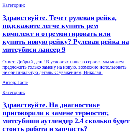
Категории:
Здравствуйте. Течет рулевая рейка,
подскажите легче купить рем
комплект и отремонтировать или
купить новую рейку? Рулевая рейка на
митсубиси лансер 9
Ответ:
Добрый день! В условиях нашего сервиса мы можем
предложить только замену на новую, возможно использовать
не оригинальную деталь. С уважением, Николай.
Автор:
Гость
Категории:
Здравствуйте. На диагностике
приговорили к замене термостат,
митсубиши аутлендер 2.4 сколько будет
стоить работа и запчасть?