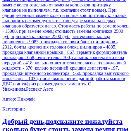
замене колец отдельно от замены колпачков притирку
клапанов не выполняем, т.к. колпачки стоят новые). При
одновременной замене колец и колпачков притирку клапанов
выполнять рекомендуется т.к. при угаре масла на седлах
клапанов образуется нагар. Стоимость работы по замене колец
- 15000, при замене колец стоимость замены колпачков 2500
руб, притирка клапанов 2500 руб , материалы: кольца
поршневые - 9085, прокладка головки блока цилиндров -
2312, болты крепления головки блока цилиндров - 4885,
прокладка клапанной крышки - 867, герметик формирователь
прокладок - 658, очиститель - 700, сальник коленчатого вала
передний - 418, кольцо уплотнительное насоса охлаждающей
жидкости - 370, кольцо передней крышки двигателя - 197,
прокладки впускного коллектора - 560, прокладка выпускного
коллектора - 1035, после выполнения данной работы масло в
ДВС и антифриз рекомендуется заменить. С
Уважением,Респект Авто
Автор:
Николай
Категории:
Добрый день,подскажите пожалуйста
сколько будет стоить замена ремня грм