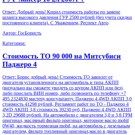
Ответ:
Добрый день! Кирил стоимость работы по замене
шланга высокого давления ГУР 2500 рублей (без учета скидки
постоянного клиента). С Уважением, Респект Авто
Автор:
ГосБористь
Категории:
Стоимость ТО 90 000 на Митсубиси
Паджеро 4
Ответ:
Борис добрый день! Стоимость ТО зависит от
двигателя установленного на автомобиль и типа АКПП
(визуально вы сможете увидеть со щупом АКПП или без),
либо прислать ВИН номер, либо позвонить по телефону +7
495 2324830 мастеру консультанту. Паджеро 4 4WD АКПП 3,0
стоимость 41298 рублей, Регламент работ по ТО - Паджеро 4
4WD АКПП 3,8 стоимость 39230 руб, Паджеро 4 4WD АКПП
3,2D 29688 рублей. На автомобили с двигателем 3,0 и 3,8 ГРМ
оригинал, масляный фильтр оригинал, моторное масло mobil
0W40, жидкость тормозная mobil, на автомобиль с дизельным
двигателем, фильтр топливный оригинал,масло в двигатель