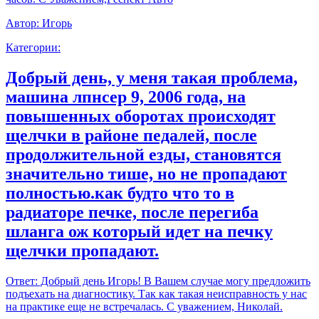
Автор:
Игорь
Категории:
Добрый день, у меня такая проблема,
машина лпнсер 9, 2006 года, на
повышенных оборотах происходят
щелчки в районе педалей, после
продолжительной езды, становятся
значительно тише, но не пропадают
полностью.как будто что то в
радиаторе печке, после перегиба
шланга ож который идет на печку
щелчки пропадают.
Ответ:
Добрый день Игорь! В Вашем случае могу предложить
подъехать на диагностику. Так как такая неисправность у нас
на практике еще не встречалась. С уважением, Николай.