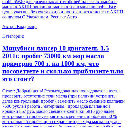
mobil 5W40 для дизельных автомобилей на все автомобиль
масло в АКПП оригинал, масло в трансмиссию mobil. Все
цены указаны без учета скидки постоянного клиента с АКПП
со щупом.С Уважением, Респект Авто
Автор:
Владимир
Категории:
Мицубиси лансер 10 двигатель 1.5
2011г. пробег 73000 км жор масла
примерно 700 г. на 1000 км, что
посоветуете и сколько приблизительно
это стоит?
Ответ:
Добрый день! Рекомендованная последовательность :
проверить отсутствие течи масла (при наличии устранить,
далее контрольный пробег), заменить масло съемные колпачки
7500 рублей работа , материалы : прокладка клапанной
крышки 867 руб. масло съемные колпачки 5816 руб далее
контрольный пробег, вероятность решения проблемы 50 %
контрольный пробег при сохранении расхода масла на угар -
заменить поршневые кольца (в случае выполнения работы по