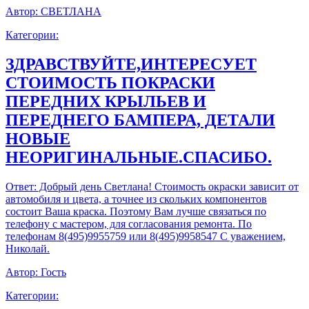
Автор:
СВЕТЛАНА
Категории:
ЗДРАВСТВУЙТЕ,ИНТЕРЕСУЕТ
СТОИМОСТЬ ПОКРАСКИ
ПЕРЕДНИХ КРЫЛЬЕВ И
ПЕРЕДНЕГО БАМПЕРА, ДЕТАЛИ
НОВЫЕ
НЕОРИГИНАЛЬНЫЕ.СПАСИБО.
Ответ:
Добрый день Светлана! Стоимость окраски зависит от
автомобиля и цвета, а точнее из скольких компонентов
состоит Ваша краска. Поэтому Вам лучше связаться по
телефону с мастером, для согласования ремонта. По
телефонам 8(495)9955759 или 8(495)9958547 С уважением,
Николай.
Автор:
Гость
Категории: