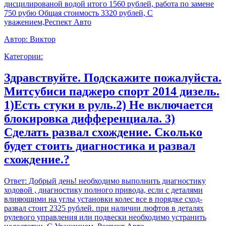
дисцилированой водой итого 1560 рублей, работа по замене
750 рубю Общая стоимость 3320 рублей, С
уважением,Респект Авто
Автор:
Виктор
Категории:
Здравствуйте. Подскажите пожалуйста.
Митсубиси паджеро спорт 2014 дизель.
1)Есть стуки в руль.2) Не включается
блокировка дифференциала. 3)
Сделать развал схождение. Сколько
будет стоить диагностика и развал
схождение.?
Ответ:
Добрый день! необходимо выполнить диагностику
ходовой , диагностику полного привода, если с деталями
влияющими на углы установки колес все в порядке сход-
развал стоит 2325 рублей. при наличии люфтов в деталях
рулевого управления или подвески необходимо устранить