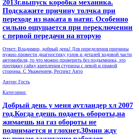
2013г.выпуск коробка механика.
Подскажите причину толчка при
переходе из наката в натяг. Особенно
сильно ощущается при переключении
с первой передачи на вторую
Ответ:
Владимир, добрый день! Для определения причины
нужно провести диагностику узлов и деталей ходовой части
автомобиля, то что можно проверить без подъемника, это
протяжку гайку крепления ступицы с левой и правой
стороны. С Уважением, Респект Авто
Автор:
Гость
Категории:
Добрый день у меня аутландер хл 2007
год.Когда едешь подаеть обороты,на
жимаешь на газ обороты не
поднимается и глохнет,30мин жду
включаю зажигание работает