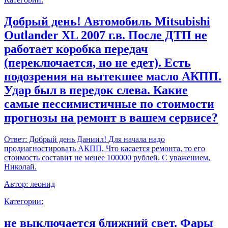
Добрый день! Автомобиль Mitsubishi
Outlander XL 2007 г.в. После ДТП не
работает коробка передач
(переключается, но не едет). Есть
подозрения на вытекшее масло АКПП.
Удар был в передок слева. Какие
самые пессимистичные по стоимости
прогнозы на ремонт в вашем сервисе?
Ответ:
Добрый день Даниил! Для начала надо
продиагностировать АКПП, Что касается ремонта, то его
стоимость составит не менее 100000 рублей. С уважением,
Николай.
Автор:
леонид
Категории:
не выключается ближний свет. Фары