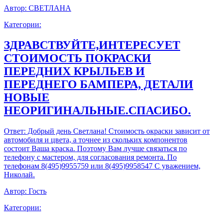
Автор:
СВЕТЛАНА
Категории:
ЗДРАВСТВУЙТЕ,ИНТЕРЕСУЕТ
СТОИМОСТЬ ПОКРАСКИ
ПЕРЕДНИХ КРЫЛЬЕВ И
ПЕРЕДНЕГО БАМПЕРА, ДЕТАЛИ
НОВЫЕ
НЕОРИГИНАЛЬНЫЕ.СПАСИБО.
Ответ:
Добрый день Светлана! Стоимость окраски зависит от
автомобиля и цвета, а точнее из скольких компонентов
состоит Ваша краска. Поэтому Вам лучше связаться по
телефону с мастером, для согласования ремонта. По
телефонам 8(495)9955759 или 8(495)9958547 С уважением,
Николай.
Автор:
Гость
Категории: