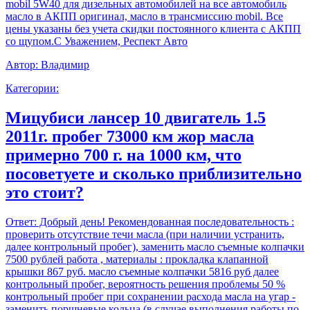
mobil 5W40 для дизельных автомобилей на все автомобиль
масло в АКПП оригинал, масло в трансмиссию mobil. Все
цены указаны без учета скидки постоянного клиента с АКПП
со щупом.С Уважением, Респект Авто
Автор:
Владимир
Категории:
Мицубиси лансер 10 двигатель 1.5
2011г. пробег 73000 км жор масла
примерно 700 г. на 1000 км, что
посоветуете и сколько приблизительно
это стоит?
Ответ:
Добрый день! Рекомендованная последовательность :
проверить отсутствие течи масла (при наличии устранить,
далее контрольный пробег), заменить масло съемные колпачки
7500 рублей работа , материалы : прокладка клапанной
крышки 867 руб. масло съемные колпачки 5816 руб далее
контрольный пробег, вероятность решения проблемы 50 %
контрольный пробег при сохранении расхода масла на угар -
заменить поршневые кольца (в случае выполнения работы по