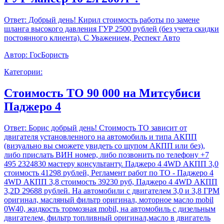
Ответ:
Добрый день! Кирил стоимость работы по замене
шланга высокого давления ГУР 2500 рублей (без учета скидки
постоянного клиента). С Уважением, Респект Авто
Автор:
ГосБористь
Категории:
Стоимость ТО 90 000 на Митсубиси
Паджеро 4
Ответ:
Борис добрый день! Стоимость ТО зависит от
двигателя установленного на автомобиль и типа АКПП
(визуально вы сможете увидеть со щупом АКПП или без),
либо прислать ВИН номер, либо позвонить по телефону +7
495 2324830 мастеру консультанту. Паджеро 4 4WD АКПП 3,0
стоимость 41298 рублей, Регламент работ по ТО - Паджеро 4
4WD АКПП 3,8 стоимость 39230 руб, Паджеро 4 4WD АКПП
3,2D 29688 рублей. На автомобили с двигателем 3,0 и 3,8 ГРМ
оригинал, масляный фильтр оригинал, моторное масло mobil
0W40, жидкость тормозная mobil, на автомобиль с дизельным
двигателем, фильтр топливный оригинал,масло в двигатель