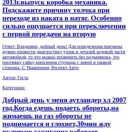
2013г.выпуск коробка механика.
Подскажите причину толчка при
переходе из наката в натяг. Особенно
сильно ощущается при переключении
с первой передачи на вторую
Ответ:
Владимир, добрый день! Для определения причины
нужно провести диагностику узлов и деталей ходовой части
автомобиля, то что можно проверить без подъемника, это
протяжку гайку крепления ступицы с левой и правой
стороны. С Уважением, Респект Авто
Автор:
Гость
Категории:
Добрый день у меня аутландер хл 2007
год.Когда едешь подаеть обороты,на
жимаешь на газ обороты не
поднимается и глохнет,30мин жду
включаю зажигание работает