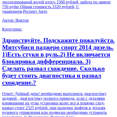
дисцилированой водой итого 1560 рублей, работа по замене
750 рубю Общая стоимость 3320 рублей, С
уважением,Респект Авто
Автор:
Виктор
Категории:
Здравствуйте. Подскажите пожалуйста.
Митсубиси паджеро спорт 2014 дизель.
1)Есть стуки в руль.2) Не включается
блокировка дифференциала. 3)
Сделать развал схождение. Сколько
будет стоить диагностика и развал
схождение.?
Ответ:
Добрый день! необходимо выполнить диагностику
ходовой , диагностику полного привода, если с деталями
влияющими на углы установки колес все в порядке сход-
развал стоит 2325 рублей. при наличии люфтов в деталях
рулевого управления или подвески необходимо устранить