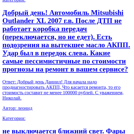
Добрый день! Автомобиль Mitsubishi
Outlander XL 2007 г.в. После ДТП не
работает коробка передач
(переключается, но не едет). Есть
подозрения на вытекшее масло АКПП.
Удар был в передок слева. Какие
самые пессимистичные по стоимости
прогнозы на ремонт в вашем сервисе?
Ответ:
Добрый день Даниил! Для начала надо
продиагностировать АКПП, Что касается ремонта, то его
стоимость составит не менее 100000 рублей. С уважением,
Николай.
Автор:
леонид
Категории:
не выключается ближний свет. Фары