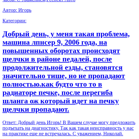
Автор:
Игорь
Категории:
Добрый день, у меня такая проблема,
машина лпнсер 9, 2006 года, на
повышенных оборотах происходят
щелчки в районе педалей, после
продолжительной езды, становятся
значительно тише, но не пропадают
полностью.как будто что то в
радиаторе печке, после перегиба
шланга ож который идет на печку
щелчки пропадают.
Ответ:
Добрый день Игорь! В Вашем случае могу предложить
подъехать на диагностику. Так как такая неисправность у нас
на практике еще не встречалась. С уважением, Николай.