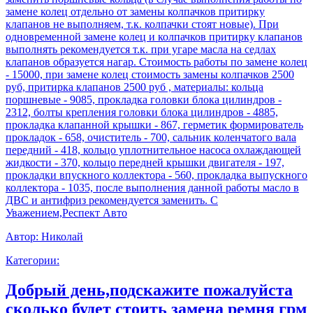
замене колец отдельно от замены колпачков притирку
клапанов не выполняем, т.к. колпачки стоят новые). При
одновременной замене колец и колпачков притирку клапанов
выполнять рекомендуется т.к. при угаре масла на седлах
клапанов образуется нагар. Стоимость работы по замене колец
- 15000, при замене колец стоимость замены колпачков 2500
руб, притирка клапанов 2500 руб , материалы: кольца
поршневые - 9085, прокладка головки блока цилиндров -
2312, болты крепления головки блока цилиндров - 4885,
прокладка клапанной крышки - 867, герметик формирователь
прокладок - 658, очиститель - 700, сальник коленчатого вала
передний - 418, кольцо уплотнительное насоса охлаждающей
жидкости - 370, кольцо передней крышки двигателя - 197,
прокладки впускного коллектора - 560, прокладка выпускного
коллектора - 1035, после выполнения данной работы масло в
ДВС и антифриз рекомендуется заменить. С
Уважением,Респект Авто
Автор:
Николай
Категории:
Добрый день,подскажите пожалуйста
сколько будет стоить замена ремня грм