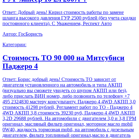
Ответ:
Добрый день! Кирил стоимость работы по замене
шланга высокого давления ГУР 2500 рублей (без учета скидки
постоянного клиента). С Уважением, Респект Авто
Автор:
ГосБористь
Категории:
Стоимость ТО 90 000 на Митсубиси
Паджеро 4
Ответ:
Борис добрый день! Стоимость ТО зависит от
двигателя установленного на автомобиль и типа АКПП
(визуально вы сможете увидеть со щупом АКПП или без),
либо прислать ВИН номер, либо позвонить по телефону +7
495 2324830 мастеру консультанту. Паджеро 4 4WD АКПП 3,0
стоимость 41298 рублей, Регламент работ по ТО - Паджеро 4
4WD АКПП 3,8 стоимость 39230 руб, Паджеро 4 4WD АКПП
3,2D 29688 рублей. На автомобили с двигателем 3,0 и 3,8 ГРМ
оригинал, масляный фильтр оригинал, моторное масло mobil
0W40, жидкость тормозная mobil, на автомобиль с дизельным
двигателем, фильтр топливный оригинал,масло в двигатель