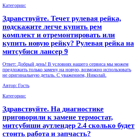
Категории:
Здравствуйте. Течет рулевая рейка,
подскажите легче купить рем
комплект и отремонтировать или
купить новую рейку? Рулевая рейка на
митсубиси лансер 9
Ответ:
Добрый день! В условиях нашего сервиса мы можем
предложить только замену на новую, возможно использовать
не оригинальную деталь. С уважением, Николай.
Автор:
Гость
Категории:
Здравствуйте. На диагностике
приговорили к замене термостат,
митсубиши аутлендер 2.4 сколько будет
стоить работа и запчасть?