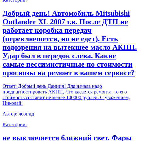
Добрый день! Автомобиль Mitsubishi
Outlander XL 2007 г.в. После ДТП не
работает коробка передач
(переключается, но не едет). Есть
подозрения на вытекшее масло АКПП.
Удар был в передок слева. Какие
самые пессимистичные по стоимости
прогнозы на ремонт в вашем сервисе?
Ответ:
Добрый день Даниил! Для начала надо
продиагностировать АКПП, Что касается ремонта, то его
стоимость составит не менее 100000 рублей. С уважением,
Николай.
Автор:
леонид
Категории:
не выключается ближний свет. Фары