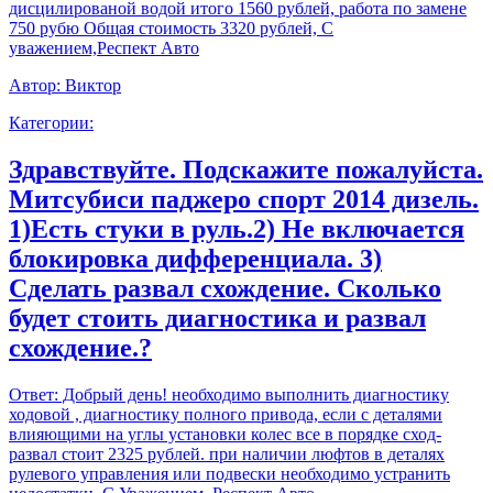
дисцилированой водой итого 1560 рублей, работа по замене
750 рубю Общая стоимость 3320 рублей, С
уважением,Респект Авто
Автор:
Виктор
Категории:
Здравствуйте. Подскажите пожалуйста.
Митсубиси паджеро спорт 2014 дизель.
1)Есть стуки в руль.2) Не включается
блокировка дифференциала. 3)
Сделать развал схождение. Сколько
будет стоить диагностика и развал
схождение.?
Ответ:
Добрый день! необходимо выполнить диагностику
ходовой , диагностику полного привода, если с деталями
влияющими на углы установки колес все в порядке сход-
развал стоит 2325 рублей. при наличии люфтов в деталях
рулевого управления или подвески необходимо устранить