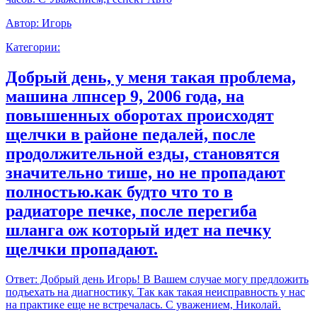
Автор:
Игорь
Категории:
Добрый день, у меня такая проблема,
машина лпнсер 9, 2006 года, на
повышенных оборотах происходят
щелчки в районе педалей, после
продолжительной езды, становятся
значительно тише, но не пропадают
полностью.как будто что то в
радиаторе печке, после перегиба
шланга ож который идет на печку
щелчки пропадают.
Ответ:
Добрый день Игорь! В Вашем случае могу предложить
подъехать на диагностику. Так как такая неисправность у нас
на практике еще не встречалась. С уважением, Николай.