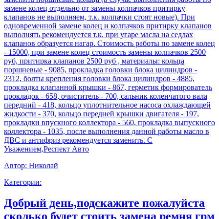
замене колец отдельно от замены колпачков притирку
клапанов не выполняем, т.к. колпачки стоят новые). При
одновременной замене колец и колпачков притирку клапанов
выполнять рекомендуется т.к. при угаре масла на седлах
клапанов образуется нагар. Стоимость работы по замене колец
- 15000, при замене колец стоимость замены колпачков 2500
руб, притирка клапанов 2500 руб , материалы: кольца
поршневые - 9085, прокладка головки блока цилиндров -
2312, болты крепления головки блока цилиндров - 4885,
прокладка клапанной крышки - 867, герметик формирователь
прокладок - 658, очиститель - 700, сальник коленчатого вала
передний - 418, кольцо уплотнительное насоса охлаждающей
жидкости - 370, кольцо передней крышки двигателя - 197,
прокладки впускного коллектора - 560, прокладка выпускного
коллектора - 1035, после выполнения данной работы масло в
ДВС и антифриз рекомендуется заменить. С
Уважением,Респект Авто
Автор:
Николай
Категории:
Добрый день,подскажите пожалуйста
сколько будет стоить замена ремня грм