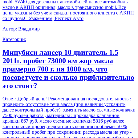
mobil 5W40 для дизельных автомобилей на все автомобиль
масло в АКПП оригинал, масло в трансмиссию mobil. Все
цены указаны без учета скидки постоянного клиента с АКПП
со щупом.С Уважением, Респект Авто
Автор:
Владимир
Категории:
Мицубиси лансер 10 двигатель 1.5
2011г. пробег 73000 км жор масла
примерно 700 г. на 1000 км, что
посоветуете и сколько приблизительно
это стоит?
Ответ:
Добрый день! Рекомендованная последовательность :
проверить отсутствие течи масла (при наличии устранить,
далее контрольный пробег), заменить масло съемные колпачки
7500 рублей работа , материалы : прокладка клапанной
крышки 867 руб. масло съемные колпачки 5816 руб далее
контрольный пробег, вероятность решения проблемы 50 %
контрольный пробег при сохранении расхода масла на угар -
заменить поршневые кольца (в случае выполнения работы по