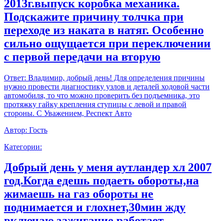
2013г.выпуск коробка механика.
Подскажите причину толчка при
переходе из наката в натяг. Особенно
сильно ощущается при переключении
с первой передачи на вторую
Ответ:
Владимир, добрый день! Для определения причины
нужно провести диагностику узлов и деталей ходовой части
автомобиля, то что можно проверить без подъемника, это
протяжку гайку крепления ступицы с левой и правой
стороны. С Уважением, Респект Авто
Автор:
Гость
Категории:
Добрый день у меня аутландер хл 2007
год.Когда едешь подаеть обороты,на
жимаешь на газ обороты не
поднимается и глохнет,30мин жду
включаю зажигание работает