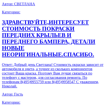
Автор:
СВЕТЛАНА
Категории:
ЗДРАВСТВУЙТЕ,ИНТЕРЕСУЕТ
СТОИМОСТЬ ПОКРАСКИ
ПЕРЕДНИХ КРЫЛЬЕВ И
ПЕРЕДНЕГО БАМПЕРА, ДЕТАЛИ
НОВЫЕ
НЕОРИГИНАЛЬНЫЕ.СПАСИБО.
Ответ:
Добрый день Светлана! Стоимость окраски зависит от
автомобиля и цвета, а точнее из скольких компонентов
состоит Ваша краска. Поэтому Вам лучше связаться по
телефону с мастером, для согласования ремонта. По
телефонам 8(495)9955759 или 8(495)9958547 С уважением,
Николай.
Автор:
Гость
Категории: