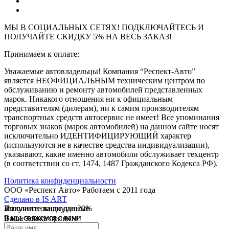
МЫ В СОЦИАЛЬНЫХ СЕТЯХ! ПОДКЛЮЧАЙТЕСЬ И
ПОЛУЧАЙТЕ СКИДКУ 5% НА ВЕСЬ ЗАКАЗ!
Принимаем к оплате:
Уважаемые автовладельцы! Компания “Респект-Авто”
является НЕОФИЦИАЛЬНЫМ техническим центром по
обслуживанию и ремонту автомобилей представленных
марок. Никакого отношения ни к официальным
представителям (дилерам), ни к самим производителям
транспортных средств автосервис не имеет! Все упоминания
торговых знаков (марок автомобилей) на данном сайте носят
исключительно ИДЕНТИФИЦИРУЮЩИЙ характер
(используются не в качестве средства индивидуализации),
указывают, какие именно автомобили обслуживает техцентр
(в соответствии со ст. 1474, 1487 Гражданского Кодекса РФ).
Политика конфиденциальности
ООО «Респект Авто»
Работаем с 2011 года
Сделано в
IS ART
Заполните ваши данные
Получите скидку до 20%
Заполните ваши данные
✓
и мы свяжемся с вами
и мы свяжемся с вами
Ваша заявка принята
В течении 10 дней
✓