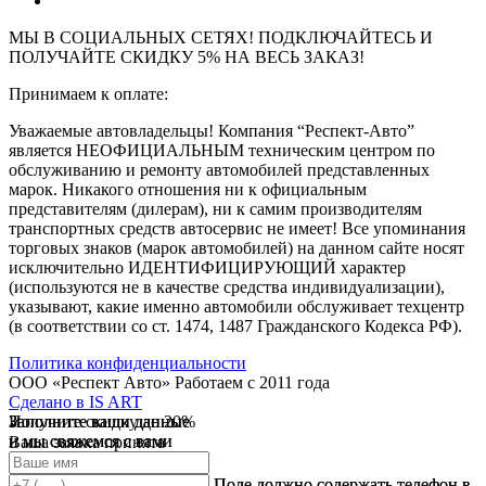
МЫ В СОЦИАЛЬНЫХ СЕТЯХ! ПОДКЛЮЧАЙТЕСЬ И
ПОЛУЧАЙТЕ СКИДКУ 5% НА ВЕСЬ ЗАКАЗ!
Принимаем к оплате:
Уважаемые автовладельцы! Компания “Респект-Авто”
является НЕОФИЦИАЛЬНЫМ техническим центром по
обслуживанию и ремонту автомобилей представленных
марок. Никакого отношения ни к официальным
представителям (дилерам), ни к самим производителям
транспортных средств автосервис не имеет! Все упоминания
торговых знаков (марок автомобилей) на данном сайте носят
исключительно ИДЕНТИФИЦИРУЮЩИЙ характер
(используются не в качестве средства индивидуализации),
указывают, какие именно автомобили обслуживает техцентр
(в соответствии со ст. 1474, 1487 Гражданского Кодекса РФ).
Политика конфиденциальности
ООО «Респект Авто»
Работаем с 2011 года
Сделано в
IS ART
Заполните ваши данные
Получите скидку до 20%
Заполните ваши данные
✓
и мы свяжемся с вами
и мы свяжемся с вами
Ваша заявка принята
В течении 10 дней
✓
мы предоставляем скидку
Ваш ответ принят
Поле должно содержать телефон в
Поле должно содержать телефон в