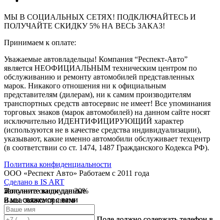
МЫ В СОЦИАЛЬНЫХ СЕТЯХ! ПОДКЛЮЧАЙТЕСЬ И
ПОЛУЧАЙТЕ СКИДКУ 5% НА ВЕСЬ ЗАКАЗ!
Принимаем к оплате:
Уважаемые автовладельцы! Компания “Респект-Авто”
является НЕОФИЦИАЛЬНЫМ техническим центром по
обслуживанию и ремонту автомобилей представленных
марок. Никакого отношения ни к официальным
представителям (дилерам), ни к самим производителям
транспортных средств автосервис не имеет! Все упоминания
торговых знаков (марок автомобилей) на данном сайте носят
исключительно ИДЕНТИФИЦИРУЮЩИЙ характер
(используются не в качестве средства индивидуализации),
указывают, какие именно автомобили обслуживает техцентр
(в соответствии со ст. 1474, 1487 Гражданского Кодекса РФ).
Политика конфиденциальности
ООО «Респект Авто»
Работаем с 2011 года
Сделано в
IS ART
Заполните ваши данные
Получите скидку до 20%
Заполните ваши данные
✓
и мы свяжемся с вами
и мы свяжемся с вами
Ваша заявка принята
В течении 10 дней
✓
мы предоставляем скидку
Ваш ответ принят
Поле должно содержать телефон в
Поле должно содержать телефон в