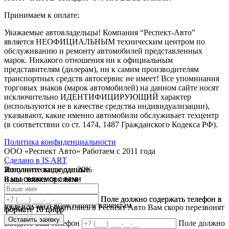
Принимаем к оплате:
Уважаемые автовладельцы! Компания “Респект-Авто”
является НЕОФИЦИАЛЬНЫМ техническим центром по
обслуживанию и ремонту автомобилей представленных
марок. Никакого отношения ни к официальным
представителям (дилерам), ни к самим производителям
транспортных средств автосервис не имеет! Все упоминания
торговых знаков (марок автомобилей) на данном сайте носят
исключительно ИДЕНТИФИЦИРУЮЩИЙ характер
(используются не в качестве средства индивидуализации),
указывают, какие именно автомобили обслуживает техцентр
(в соответствии со ст. 1474, 1487 Гражданского Кодекса РФ).
Политика конфиденциальности
ООО «Респект Авто»
Работаем с 2011 года
Сделано в
IS ART
Заполните ваши данные
Получите скидку до 20%
Заполните ваши данные
✓
и мы свяжемся с вами
и мы свяжемся с вами
Ваша заявка принята
В течении 10 дней
✓
мы предоставляем скидку
Ваш ответ принят
Поле должно содержать телефон в
Поле должно содержать телефон в
на все услуги всем нашим клиентам
Спасибо что обратились в Респект Авто Вам скоро перезвонят
формате 10 цифр
формате 10 цифр
Оставить заявку
Оставить заявку
Введите ваш телефон
Поле должно