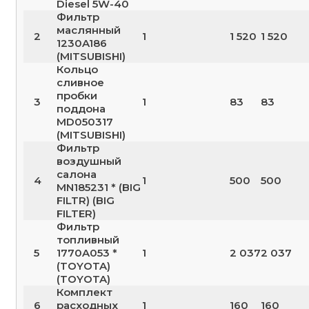
Diesel 5W-40
Фильтр
маслянный
2
1
1 520
1 520
1230A186
(MITSUBISHI)
Кольцо
сливное
пробки
3
1
83
83
поддона
MD050317
(MITSUBISHI)
Фильтр
воздушный
салона
4
1
500
500
MN185231 * (BIG
FILTR) (BIG
FILTER)
Фильтр
топливный
5
1770A053 *
1
2 037
2 037
(TOYOTA)
(TOYOTA)
Комплект
6
расходных
1
160
160