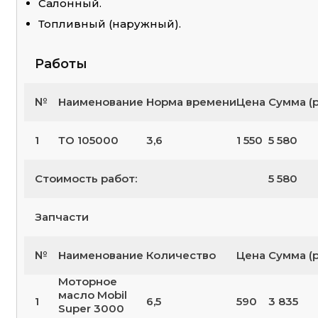
Салонный.
Топливный (наружный).
Работы
№
Наименование
Норма времени
Цена
Сумма (р
1
ТО 105000
3,6
1 550
5 580
Стоимость работ:
5 580
Запчасти
№
Наименование
Количество
Цена
Сумма (р
Моторное
масло Mobil
1
6,5
590
3 835
Super 3000