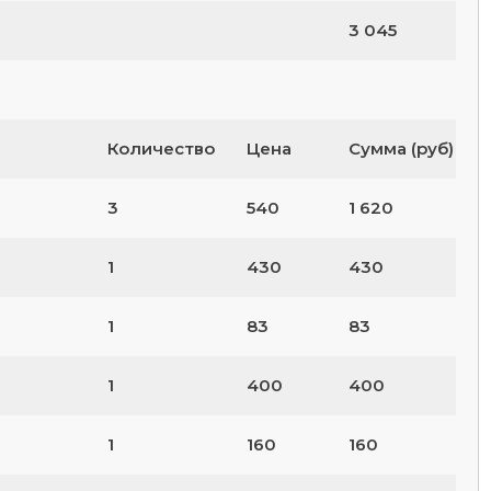
3 045
Количество
Цена
Сумма (руб)
3
540
1 620
1
430
430
1
83
83
1
400
400
1
160
160