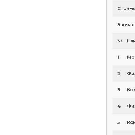
Стоимо
Запчас
№
На
1
Мо
2
Фи
3
Ко
4
Фил
5
Ко