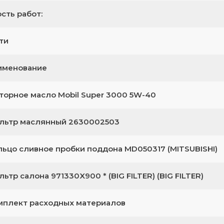
сть работ:
ти
именование
торное масло Mobil Super 3000 5W-40
льтр маслянный 2630002503
льцо сливное пробки поддона MD050317 (MITSUBISHI)
ьтр салона 971330X900 * (BIG FILTER) (BIG FILTER)
мплект расходных материалов