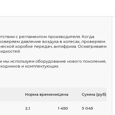
тствии с регламентом производителя. Когда
проверяем давление воздуха в колесах, проверяем
ической коробке передач, антифриза. Осматриваем
жидкостей.
и мы используем оборудование нового поколения,
сходников и комплектующих.
Норма времени
Цена
Сумма (руб)
2,1
1 450
3 045