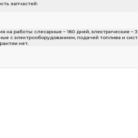
сть запчастей:
я на работы: слесарные – 180 дней, электрические – 30
ные с электрооборудованием, подачей топлива и сист
арантии нет.