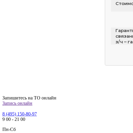
Стоимо
Гаранти
связан
з/ч – г
Запишитесь на ТО онлайн
Запись онлайн
8 (495) 150-80-97
9
00
-
21
00
Пн-Сб