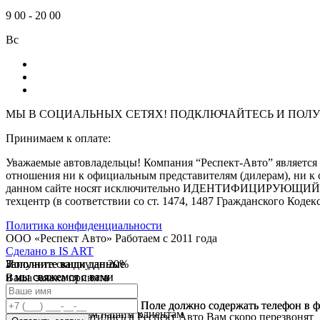
9
00
-
20
00
Вс
МЫ В СОЦИАЛЬНЫХ СЕТЯХ! ПОДКЛЮЧАЙТЕСЬ И
ПОЛУ
Принимаем к оплате:
Уважаемые автовладельцы! Компания “Респект-Авто” являе
отношения ни к официальным представителям (дилерам), ни к 
данном сайте носят исключительно ИДЕНТИФИЦИРУЮЩИЙ харак
техцентр (в соответствии со ст. 1474, 1487 Гражданского Кодек
Политика конфиденциальности
ООО «Респект Авто»
Работаем с 2011 года
Сделано в
IS ART
Заполните ваши данные
Получите скидку до 20%
Заполните ваши данные
✓
и мы свяжемся с вами
и мы свяжемся с вами
Ваша заявка принята
В течении 10 дней
✓
мы предоставляем скидку
Ваш ответ принят
Поле должно содержать телефон в 
Поле должно содержать телефон в 
на все услуги всем нашим клиентам
Спасибо что обратились в Респект Авто Вам скоро перезвонят