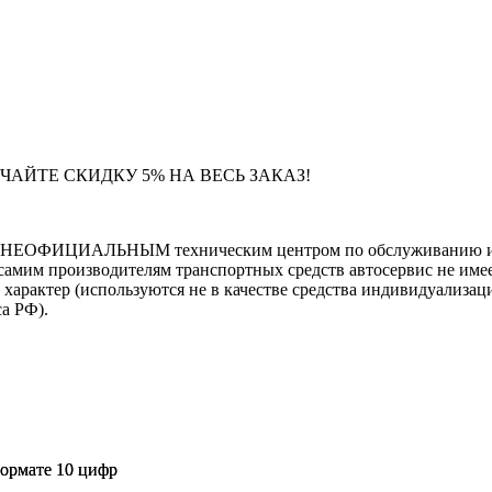
ЧАЙТЕ СКИДКУ 5% НА ВЕСЬ ЗАКАЗ!
тся НЕОФИЦИАЛЬНЫМ техническим центром по обслуживанию и 
самим производителям транспортных средств автосервис не имее
тер (используются не в качестве средства индивидуализации
са РФ).
формате 10 цифр
формате 10 цифр