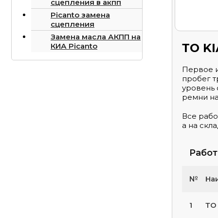
сцепления в акпп
Picanto замена
сцепления
Замена масла АКПП на
ТО KI
КИА Picanto
Первое и
пробег т
уровень 
ремни на
Все рабо
а на скл
Рабо
№
На
1
ТО