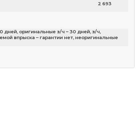
2 693
 дней, оригинальные з/ч – 30 дней, з/ч,
емой впрыска – гарантии нет, неоригинальные