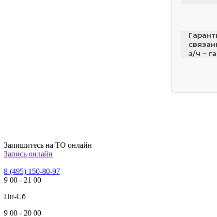
Гарант
связан
з/ч – г
Запишитесь на ТО онлайн
Запись онлайн
8 (495) 150-80-97
9
00
-
21
00
Пн-Сб
9
00
-
20
00