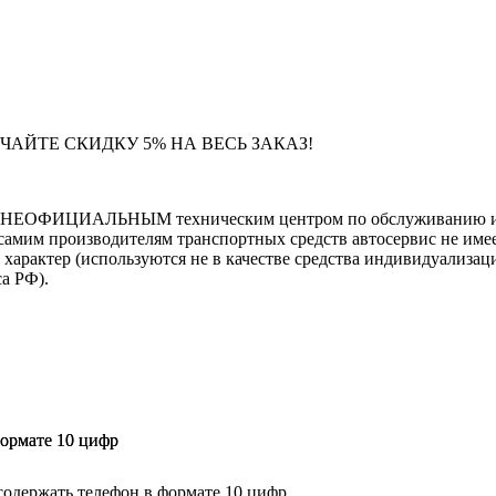
ЧАЙТЕ СКИДКУ 5% НА ВЕСЬ ЗАКАЗ!
тся НЕОФИЦИАЛЬНЫМ техническим центром по обслуживанию и 
самим производителям транспортных средств автосервис не имее
тер (используются не в качестве средства индивидуализации
са РФ).
формате 10 цифр
формате 10 цифр
содержать телефон в формате 10 цифр