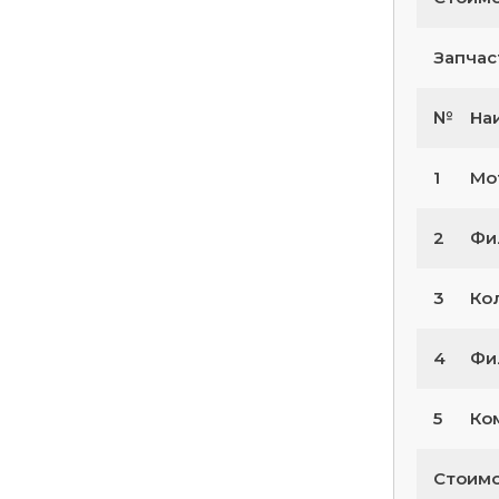
Запчас
№
На
1
Мо
2
Фи
3
Ко
4
Фил
5
Ко
Стоимо