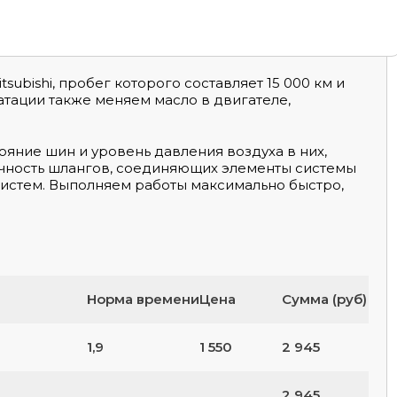
ubishi, пробег которого составляет 15 000 км и
уатации также меняем масло в двигателе,
яние шин и уровень давления воздуха в них,
ичность шлангов, соединяющих элементы системы
систем. Выполняем работы максимально быстро,
Норма времени
Цена
Сумма (руб)
1,9
1 550
2 945
2 945