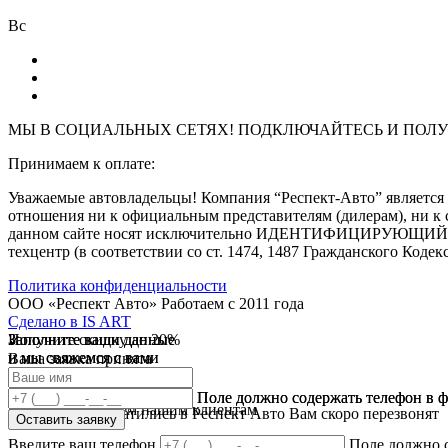
Вс
МЫ В СОЦИАЛЬНЫХ СЕТЯХ! ПОДКЛЮЧАЙТЕСЬ И
ПОЛУ
Принимаем к оплате:
Уважаемые автовладельцы! Компания “Респект-Авто” являе
отношения ни к официальным представителям (дилерам), ни к 
данном сайте носят исключительно ИДЕНТИФИЦИРУЮЩИЙ харак
техцентр (в соответствии со ст. 1474, 1487 Гражданского Кодек
Политика конфиденциальности
ООО «Респект Авто»
Работаем с 2011 года
Сделано в
IS ART
Заполните ваши данные
Получите скидку до 20%
Заполните ваши данные
✓
и мы свяжемся с вами
и мы свяжемся с вами
Ваша заявка принята
В течении 10 дней
✓
мы предоставляем скидку
Ваш ответ принят
Поле должно содержать телефон в 
Поле должно содержать телефон в 
на все услуги всем нашим клиентам
Спасибо что обратились в Респект Авто Вам скоро перезвонят
Оставить заявку
Оставить заявку
Введите ваш телефон
Поле должно 