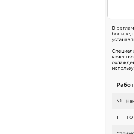
В реглам
больше, 
устанавл
Специали
качество
охлажден
использу
Рабо
№
На
1
ТО
Стоимо