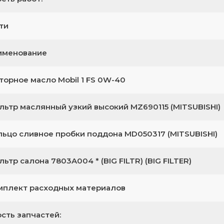
ти
именование
торное масло Mobil 1 FS 0W-40
льтр маслянный узкий высокий MZ690115 (MITSUBISHI)
льцо сливное пробки поддона MD050317 (MITSUBISHI)
ьтр салона 7803A004 * (BIG FILTR) (BIG FILTER)
мплект расходных материалов
сть запчастей: