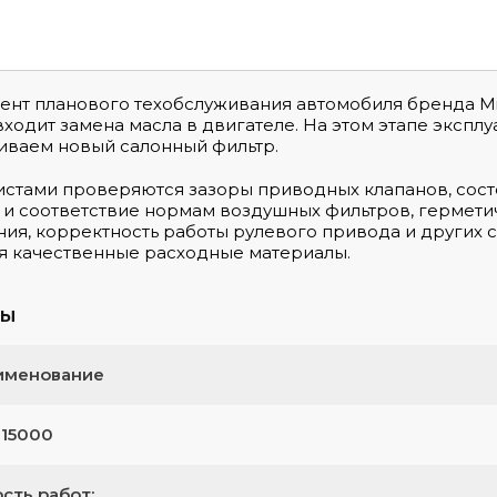
ент планового техобслуживания автомобиля бренда Mits
входит замена масла в двигателе. На этом этапе экспл
иваем новый салонный фильтр.
стами проверяются зазоры приводных клапанов, состо
 и соответствие нормам воздушных фильтров, гермет
ия, корректность работы рулевого привода и других 
я качественные расходные материалы.
ты
именование
 15000
сть работ: