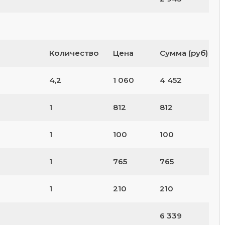
Количество
Цена
Сумма (руб)
4,2
1 060
4 452
1
812
812
1
100
100
1
765
765
1
210
210
6 339