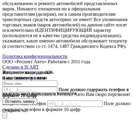
обслуживанию и ремонту автомобилей представленных
марок. Никакого отношения ни к официальным
представителям (дилерам), ни к самим производителям
транспортных средств автосервис не имеет! Все упоминания
торговых знаков (марок автомобилей) на данном сайте носят
исключительно ИДЕНТИФИЦИРУЮЩИЙ характер
(используются не в качестве средства индивидуализации),
указывают, какие именно автомобили обслуживает техцентр
(в соответствии со ст. 1474, 1487 Гражданского Кодекса РФ).
Политика конфиденциальности
ООО «Респект Авто»
Работаем с 2011 года
Сделано в
IS ART
Заполните ваши данные
Получите скидку до 20%
Заполните ваши данные
✓
и мы свяжемся с вами
и мы свяжемся с вами
Ваша заявка принята
В течении 10 дней
✓
мы предоставляем скидку
Ваш ответ принят
Поле должно содержать телефон в
Поле должно содержать телефон в
на все услуги всем нашим клиентам
Спасибо что обратились в Респект Авто Вам скоро перезвонят
формате 10 цифр
формате 10 цифр
Оставить заявку
Оставить заявку
Введите ваш телефон
Поле должно
содержать телефон в формате 10 цифр
Открыть чат