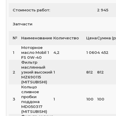
Стоимость работ:
2 945
Запчасти
№
Наименование
Количество
Цена
Сумма (р
Моторное
1
масло Mobil 1
4,2
1 060
4 452
FS 0W-40
Фильтр
маслянный
2
узкий высокий
1
812
812
MZ690115
(MITSUBISHI)
Кольцо
сливное
пробки
3
1
100
100
поддона
MD050317
(MITSUBISHI)