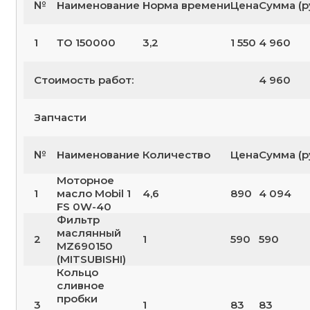
№
Наименование
Норма времени
Цена
Сумма (р
1
ТО 150000
3,2
1 550
4 960
Стоимость работ:
4 960
Запчасти
№
Наименование
Количество
Цена
Сумма (р
Моторное
1
масло Mobil 1
4,6
890
4 094
FS 0W-40
Фильтр
маслянный
2
1
590
590
MZ690150
(MITSUBISHI)
Кольцо
сливное
пробки
3
1
83
83