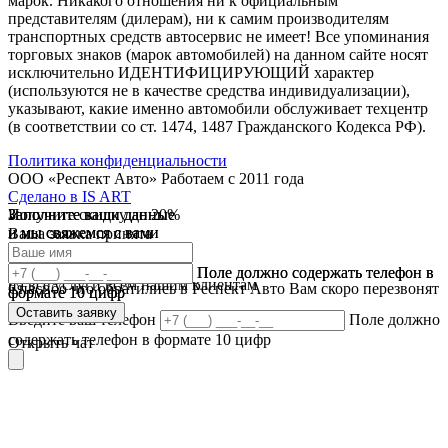
марок. Никакого отношения ни к официальным
представителям (дилерам), ни к самим производителям
транспортных средств автосервис не имеет! Все упоминания
торговых знаков (марок автомобилей) на данном сайте носят
исключительно ИДЕНТИФИЦИРУЮЩИЙ характер
(используются не в качестве средства индивидуализации),
указывают, какие именно автомобили обслуживает техцентр
(в соответствии со ст. 1474, 1487 Гражданского Кодекса РФ).
Политика конфиденциальности
ООО «Респект Авто»
Работаем с 2011 года
Сделано в
IS ART
Заполните ваши данные
Получите скидку до 20%
Заполните ваши данные
✓
и мы свяжемся с вами
и мы свяжемся с вами
Ваша заявка принята
В течении 10 дней
✓
мы предоставляем скидку
Ваш ответ принят
Поле должно содержать телефон в
Поле должно содержать телефон в
на все услуги всем нашим клиентам
Спасибо что обратились в Респект Авто Вам скоро перезвонят
формате 10 цифр
формате 10 цифр
Оставить заявку
Оставить заявку
Введите ваш телефон
Поле должно
содержать телефон в формате 10 цифр
Открыть чат