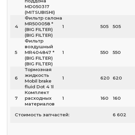
поддона
MD050317
(MITSUBISHI)
Фильтр салона
MR500058 *
4
1
505
505
(BIG FILTER)
(BIG FILTER)
Фильтр
воздушный
5
MR404847 *
1
550
550
(BIG FILTER)
(BIG FILTER)
Тормозная
жидкость
6
1
620
620
Mobil brake
fluid Dot 4 1l
Комплект
7
расходных
1
160
160
материалов
Стоимость запчастей:
6 602