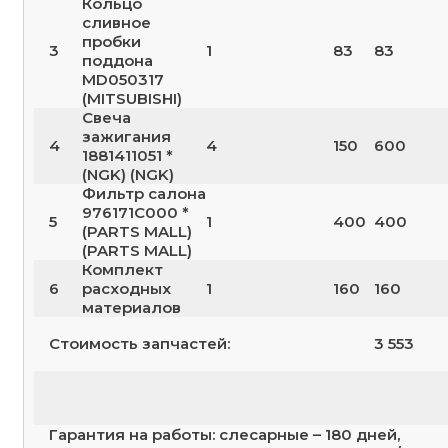
Кольцо
сливное
пробки
3
1
83
83
поддона
MD050317
(MITSUBISHI)
Свеча
зажигания
4
4
150
600
1881411051 *
(NGK) (NGK)
Фильтр салона
976171C000 *
5
1
400
400
(PARTS MALL)
(PARTS MALL)
Комплект
6
расходных
1
160
160
материалов
Стоимость запчастей:
3 553
Гарантия на работы: слесарные – 180 дней,