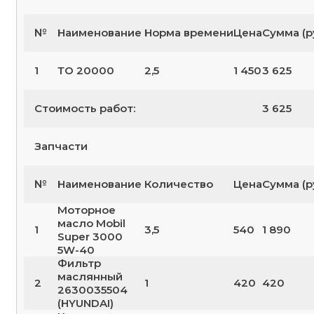
№
Наименование
Норма времени
Цена
Сумма (р
1
ТО 20000
2,5
1 450
3 625
Стоимость работ:
3 625
Запчасти
№
Наименование
Количество
Цена
Сумма (р
Моторное
масло Mobil
1
3,5
540
1 890
Super 3000
5W-40
Фильтр
маслянный
2
1
420
420
2630035504
(HYUNDAI)