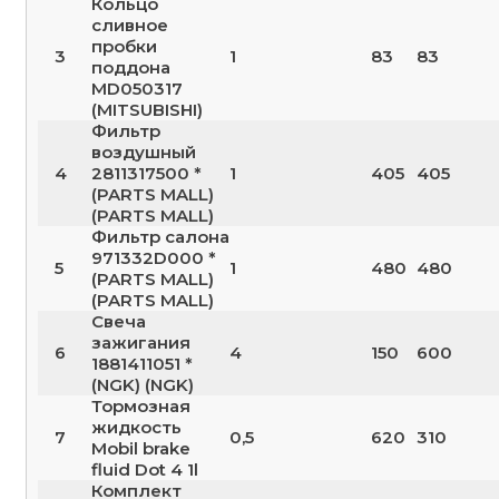
Кольцо
сливное
пробки
3
1
83
83
поддона
MD050317
(MITSUBISHI)
Фильтр
воздушный
4
2811317500 *
1
405
405
(PARTS MALL)
(PARTS MALL)
Фильтр салона
971332D000 *
5
1
480
480
(PARTS MALL)
(PARTS MALL)
Свеча
зажигания
6
4
150
600
1881411051 *
(NGK) (NGK)
Тормозная
жидкость
7
0,5
620
310
Mobil brake
fluid Dot 4 1l
Комплект