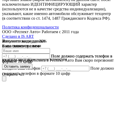
исключительно ИДЕНТИФИЦИРУЮЩИЙ характер
(используются не в качестве средства индивидуализации),
указывают, какие именно автомобили обслуживает техцентр
(в соответствии со ст. 1474, 1487 Гражданского Кодекса РФ).
Политика конфиденциальности
ООО «Респект Авто»
Работаем с 2011 года
Сделано в
IS ART
Заполните ваши данные
Получите скидку до 20%
Заполните ваши данные
✓
и мы свяжемся с вами
и мы свяжемся с вами
Ваша заявка принята
В течении 10 дней
✓
мы предоставляем скидку
Ваш ответ принят
Поле должно содержать телефон в
Поле должно содержать телефон в
на все услуги всем нашим клиентам
Спасибо что обратились в Респект Авто Вам скоро перезвонят
формате 10 цифр
формате 10 цифр
Оставить заявку
Оставить заявку
Введите ваш телефон
Поле должно
содержать телефон в формате 10 цифр
Открыть чат