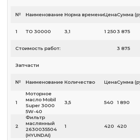
№
Наименование
Норма времени
Цена
Сумма (р
1
ТО 30000
3,1
1 250
3 875
Стоимость работ:
3 875
Запчасти
№
Наименование
Количество
Цена
Сумма (р
Моторное
масло Mobil
1
3,5
540
1 890
Super 3000
5W-40
Фильтр
маслянный
2
1
420
420
2630035504
(HYUNDAI)