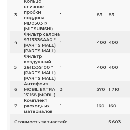
Кольцо
сливное
пробки
3
1
83
83
поддона
MD050317
(MITSUBISHI)
Фильтр салона
971333SAA0 *
4
1
400
400
(PARTS MALL)
(PARTS MALL)
Фильтр
воздушный
5
281133S100 *
1
400
400
(PARTS MALL)
(PARTS MALL)
Антифриз
6
MOBIL EXTRA
3
570
1 710
151158 (MOBIL)
Комплект
7
расходных
1
160
160
материалов
Стоимость запчастей:
5 603