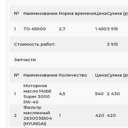
№
Наименование
Норма времени
Цена
Сумма (р
1
ТО 45000
2,7
1 450
3 915
Стоимость работ:
3 915
Запчасти
№
Наименование
Количество
Цена
Сумма (р
Моторное
масло Mobil
1
4,5
540
2 430
Super 3000
5W-40
Фильтр
маслянный
2
1
420
420
2630035504
(HYUNDAI)