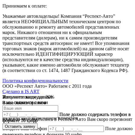
Принимаем к оплате:
Уважаемые автовладельцы! Компания “Респект-Авто”
является НЕОФИЦИАЛЬНЫМ техническим центром по
обслуживанию и ремонту автомобилей представленных
марок. Никакого отношения ни к официальным
представителям (дилерам), ни к самим производителям
транспортных средств автосервис не имеет! Все упоминания
торговых знаков (марок автомобилей) на данном сайте носят
исключительно ИДЕНТИФИЦИРУЮЩИЙ характер
(используются не в качестве средства индивидуализации),
указывают, какие именно автомобили обслуживает техцентр
(в соответствии со ст. 1474, 1487 Гражданского Кодекса РФ).
Политика конфиденциальности
ООО «Респект Авто»
Работаем с 2011 года
Сделано в
IS ART
Заполните ваши данные
Получите скидку до 20%
Заполните ваши данные
✓
и мы свяжемся с вами
и мы свяжемся с вами
Ваша заявка принята
В течении 10 дней
✓
мы предоставляем скидку
Ваш ответ принят
Поле должно содержать телефон в
Поле должно содержать телефон в
на все услуги всем нашим клиентам
Спасибо что обратились в Респект Авто Вам скоро перезвонят
формате 10 цифр
формате 10 цифр
Оставить заявку
Оставить заявку
Введите ваш телефон
Поле должно
содержать телефон в формате 10 цифр