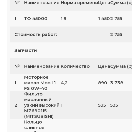
№
Наименование
Норма времени
Цена
Сумма (р
1
ТО 45000
1,9
1 450
2 755
Стоимость работ:
2 755
Запчасти
№
Наименование
Количество
Цена
Сумма (р
Моторное
1
масло Mobil 1
4,2
890
3 738
FS 0W-40
Фильтр
маслянный
2
узкий высокий
1
535
535
MZ690115
(MITSUBISHI)
Кольцо
сливное