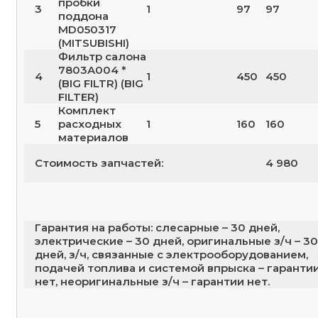
пробки
3
1
97
97
поддона
MD050317
(MITSUBISHI)
Фильтр салона
7803A004 *
4
1
450
450
(BIG FILTR) (BIG
FILTER)
Комплект
5
расходных
1
160
160
материалов
Стоимость запчастей:
4 980
Гарантия на работы: слесарные – 30 дней,
электрические – 30 дней, оригинальные з/ч – 30
дней, з/ч, связанные с электрооборудованием,
подачей топлива и системой впрыска – гаранти
нет, неоригинальные з/ч – гарантии нет.