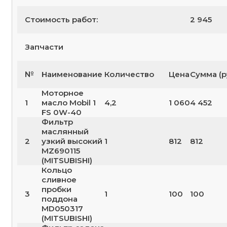
Стоимость работ:
2 945
Запчасти
№
Наименование
Количество
Цена
Сумма (р
Моторное
1
масло Mobil 1
4,2
1 060
4 452
FS 0W-40
Фильтр
маслянный
2
узкий высокий
1
812
812
MZ690115
(MITSUBISHI)
Кольцо
сливное
пробки
3
1
100
100
поддона
MD050317
(MITSUBISHI)