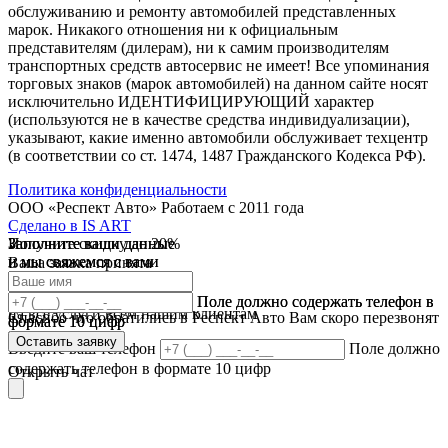
обслуживанию и ремонту автомобилей представленных
марок. Никакого отношения ни к официальным
представителям (дилерам), ни к самим производителям
транспортных средств автосервис не имеет! Все упоминания
торговых знаков (марок автомобилей) на данном сайте носят
исключительно ИДЕНТИФИЦИРУЮЩИЙ характер
(используются не в качестве средства индивидуализации),
указывают, какие именно автомобили обслуживает техцентр
(в соответствии со ст. 1474, 1487 Гражданского Кодекса РФ).
Политика конфиденциальности
ООО «Респект Авто»
Работаем с 2011 года
Сделано в
IS ART
Заполните ваши данные
Получите скидку до 20%
Заполните ваши данные
✓
и мы свяжемся с вами
и мы свяжемся с вами
Ваша заявка принята
В течении 10 дней
✓
мы предоставляем скидку
Ваш ответ принят
Поле должно содержать телефон в
Поле должно содержать телефон в
на все услуги всем нашим клиентам
Спасибо что обратились в Респект Авто Вам скоро перезвонят
формате 10 цифр
формате 10 цифр
Оставить заявку
Оставить заявку
Введите ваш телефон
Поле должно
содержать телефон в формате 10 цифр
Открыть чат