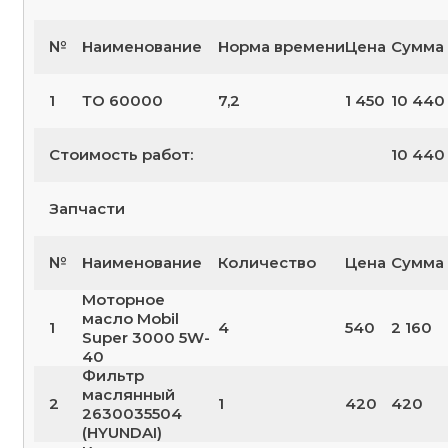
№
Наименование
Норма времени
Цена
Сумма 
1
ТО 60000
7,2
1 450
10 440
Стоимость работ:
10 440
Запчасти
№
Наименование
Количество
Цена
Сумма 
Моторное
масло Mobil
1
4
540
2 160
Super 3000 5W-
40
Фильтр
маслянный
2
1
420
420
2630035504
(HYUNDAI)