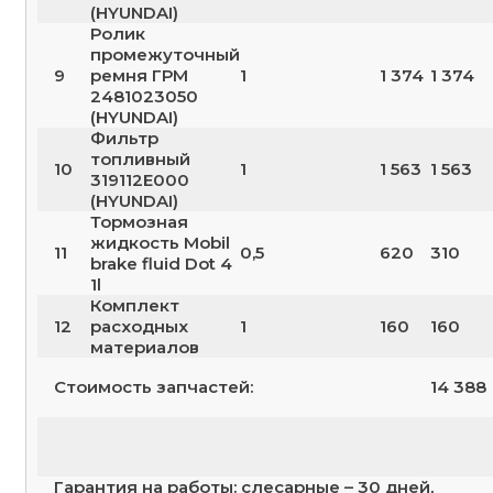
(HYUNDAI)
Ролик
промежуточный
9
ремня ГРМ
1
1 374
1 374
2481023050
(HYUNDAI)
Фильтр
топливный
10
1
1 563
1 563
319112E000
(HYUNDAI)
Тормозная
жидкость Mobil
11
0,5
620
310
brake fluid Dot 4
1l
Комплект
12
расходных
1
160
160
материалов
Стоимость запчастей:
14 388
Гарантия на работы: слесарные – 30 дней,