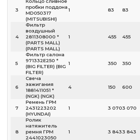
Кольцо сливное
пробки поддона
3
1
83
83
MD050317
(MITSUBISHI)
Фильтр
воздушный
4
2811308000 *
1
455
455
(PARTS MALL)
(PARTS MALL)
Фильтр салона
971332E250 *
5
1
350
350
(BIG FILTER) (BIG
FILTER)
Свеча
зажигания
6
4
150
600
1881411051 *
(NGK) (NGK)
Ремень ГРМ
7
2431223202
1
3 070
3 070
(HYUNDAI)
Ролик
натяжитель
8
ремня ГРМ
1
3 843
3 843
2441023050