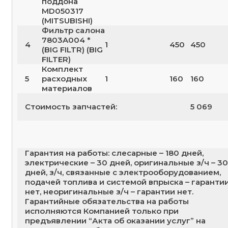
поддона
MD050317
(MITSUBISHI)
Фильтр салона
7803A004 *
4
1
450
450
(BIG FILTR) (BIG
FILTER)
Комплект
5
расходных
1
160
160
материалов
Стоимость запчастей:
5 069
Гарантия на работы: слесарные – 180 дней,
электрические – 30 дней, оригинальные з/ч – 30
дней, з/ч, связанные с электрооборудованием,
подачей топлива и системой впрыска – гаранти
нет, неоригинальные з/ч – гарантии нет.
Гарантийные обязательства на работы
исполняются Компанией только при
предъявлении “Акта об оказании услуг” на