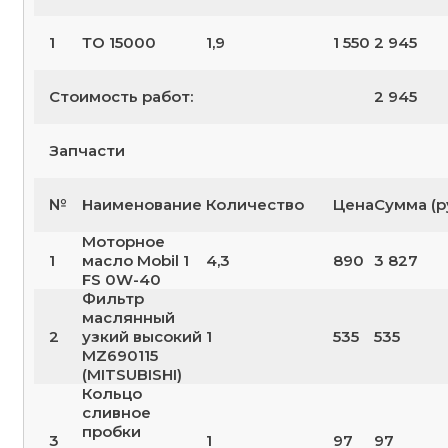
1
ТО 15000
1,9
1 550
2 945
Стоимость работ:
2 945
Запчасти
№
Наименование
Количество
Цена
Сумма (р
Моторное
1
масло Mobil 1
4,3
890
3 827
FS 0W-40
Фильтр
маслянный
2
узкий высокий
1
535
535
MZ690115
(MITSUBISHI)
Кольцо
сливное
пробки
3
1
97
97