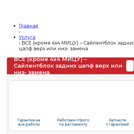
Главная
›
Услуга
›
ВСЕ (кроме 4х4 МИЦУ) – Сайлентблок задни
цапф верх или низ- замена
ВСЕ (кроме 4х4 МИЦУ) –
Сайлентблок задних цапф верх или
низ- замена
Гарантия на
Работаем строго
Запчасти
все работы
по регламенту
с гарантией