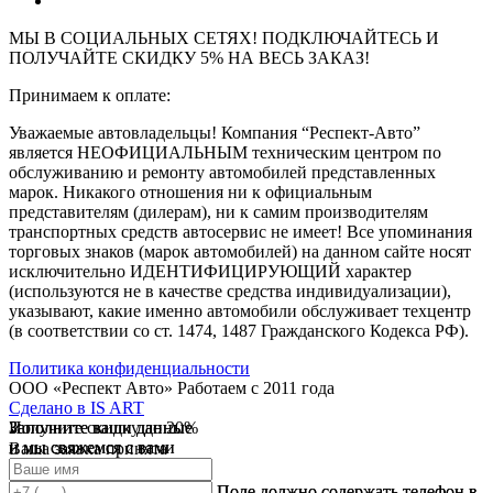
МЫ В СОЦИАЛЬНЫХ СЕТЯХ! ПОДКЛЮЧАЙТЕСЬ И
ПОЛУЧАЙТЕ СКИДКУ 5% НА ВЕСЬ ЗАКАЗ!
Принимаем к оплате:
Уважаемые автовладельцы! Компания “Респект-Авто”
является НЕОФИЦИАЛЬНЫМ техническим центром по
обслуживанию и ремонту автомобилей представленных
марок. Никакого отношения ни к официальным
представителям (дилерам), ни к самим производителям
транспортных средств автосервис не имеет! Все упоминания
торговых знаков (марок автомобилей) на данном сайте носят
исключительно ИДЕНТИФИЦИРУЮЩИЙ характер
(используются не в качестве средства индивидуализации),
указывают, какие именно автомобили обслуживает техцентр
(в соответствии со ст. 1474, 1487 Гражданского Кодекса РФ).
Политика конфиденциальности
ООО «Респект Авто»
Работаем с 2011 года
Сделано в
IS ART
Заполните ваши данные
Получите скидку до 20%
Заполните ваши данные
✓
и мы свяжемся с вами
и мы свяжемся с вами
Ваша заявка принята
В течении 10 дней
✓
мы предоставляем скидку
Ваш ответ принят
Поле должно содержать телефон в
Поле должно содержать телефон в