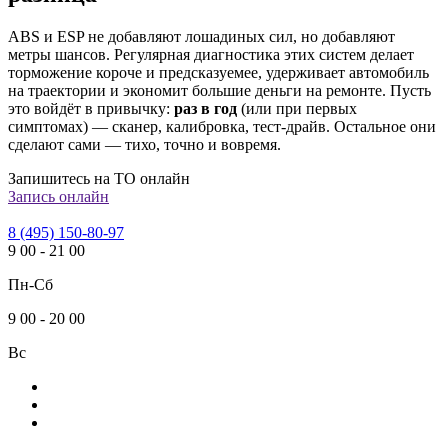
ABS и ESP не добавляют лошадиных сил, но добавляют
метры шансов. Регулярная диагностика этих систем делает
торможение короче и предсказуемее, удерживает автомобиль
на траектории и экономит большие деньги на ремонте. Пусть
это войдёт в привычку:
раз в год
(или при первых
симптомах) — сканер, калибровка, тест-драйв. Остальное они
сделают сами — тихо, точно и вовремя.
Запишитесь на ТО онлайн
Запись онлайн
8 (495) 150-80-97
9
00
-
21
00
Пн-Сб
9
00
-
20
00
Вс