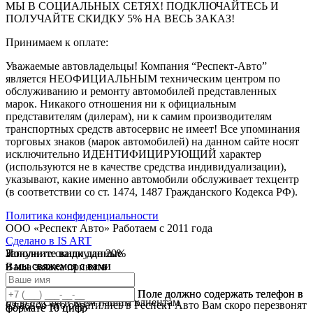
МЫ В СОЦИАЛЬНЫХ СЕТЯХ! ПОДКЛЮЧАЙТЕСЬ И
ПОЛУЧАЙТЕ СКИДКУ 5% НА ВЕСЬ ЗАКАЗ!
Принимаем к оплате:
Уважаемые автовладельцы! Компания “Респект-Авто”
является НЕОФИЦИАЛЬНЫМ техническим центром по
обслуживанию и ремонту автомобилей представленных
марок. Никакого отношения ни к официальным
представителям (дилерам), ни к самим производителям
транспортных средств автосервис не имеет! Все упоминания
торговых знаков (марок автомобилей) на данном сайте носят
исключительно ИДЕНТИФИЦИРУЮЩИЙ характер
(используются не в качестве средства индивидуализации),
указывают, какие именно автомобили обслуживает техцентр
(в соответствии со ст. 1474, 1487 Гражданского Кодекса РФ).
Политика конфиденциальности
ООО «Респект Авто»
Работаем с 2011 года
Сделано в
IS ART
Заполните ваши данные
Получите скидку до 20%
Заполните ваши данные
✓
и мы свяжемся с вами
и мы свяжемся с вами
Ваша заявка принята
В течении 10 дней
✓
мы предоставляем скидку
Ваш ответ принят
Поле должно содержать телефон в
Поле должно содержать телефон в
на все услуги всем нашим клиентам
Спасибо что обратились в Респект Авто Вам скоро перезвонят
формате 10 цифр
формате 10 цифр