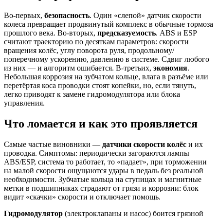
Во-первых,
безопасность
. Один «слепой» датчик скорости
колеса превращает продвинутый комплекс в обычные тормоза
прошлого века. Во-вторых,
предсказуемость
. ABS и ESP
считают траекторию по десяткам параметров: скорости
вращения колёс, углу поворота руля, продольному/
поперечному ускорению, давлению в системе. Сдвиг любого
из них — и алгоритм ошибается. В-третьих,
экономия
.
Небольшая коррозия на зубчатом кольце, влага в разъёме или
перетёртая коса проводки стоят копейки, но, если тянуть,
легко приводят к замене гидромодулятора или блока
управления.
Что ломается и как это проявляется
Самые частые виновники —
датчики скорости колёс
и их
проводка. Симптомы: периодически загораются лампы
ABS/ESP, система то работает, то «падает», при торможении
на малой скорости ощущаются удары в педаль без реальной
необходимости. Зубчатые кольца на ступицах и магнитные
метки в подшипниках страдают от грязи и коррозии: блок
видит «скачки» скорости и отключает помощь.
Гидромодулятор
(электроклапаны и насос) боится грязной