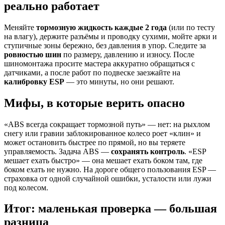
реально работает
Меняйте
тормозную жидкость каждые 2 года
(или по тесту
на влагу), держите разъёмы и проводку сухими, мойте арки и
ступичные зоны бережно, без давления в упор. Следите за
ровностью шин
по размеру, давлению и износу. После
шиномонтажа просите мастера аккуратно обращаться с
датчиками, а после работ по подвеске заезжайте на
калибровку ESP
— это минуты, но они решают.
Мифы, в которые верить опасно
«ABS всегда сокращает тормозной путь» — нет: на рыхлом
снегу или гравии заблокированное колесо роет «клин» и
может остановить быстрее по прямой, но вы теряете
управляемость. Задача ABS —
сохранять контроль
. «ESP
мешает ехать быстро» — она мешает ехать боком там, где
боком ехать не нужно. На дороге общего пользования ESP —
страховка от одной случайной ошибки, усталости или лужи
под колесом.
Итог: маленькая проверка — большая
разница