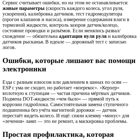
Сервис считывает ошибки, но на этом не останавливается:
живые параметры
(скорость каждого колеса, угол руля,
ускорения), калибровка датчиков, тест гидромодулятора
(прогон клапанов и насоса), измерение содержания влаги в
тормозной жидкости, контроль зазоров датчик/колецо,
состояние проводки и разъёмов. Если менялись развал/
схождение — обязательна
адаптация нуля руля
и калибровка
датчиков рысканья. В идеале — дорожный тест с записью
логов.
Ошибки, которые лишают вас помощи
электроники
Езда с разным износом или давлением в шинах по осям —
ESP с ума не сходит, но работает «вперекос». «Керхер»
вплотную к ступицам — частая причина мёртвых датчиков.
Подмена DOT-жидкости «чем было» — прямой путь к
коррозии гидроблока. Самостоятельная замена ступичного
подшипника без учёта магнитной дорожки — датчик
перестаёт видеть колесо. И ещё: сняли клемму «минус» для
«лечения» ламп — это не ремонт, а маскировка проблемы.
Простая профилактика, которая