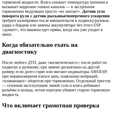
тормозной жидкости. Влага снижает температуру кипения и
вызывает коррозию тонких каналов — в экстренном
торможении модуляции просто «не хватает».
Датчик угла
поворота руля
и
датчик рысканья/поперечного ускорения
требуют калибровки после вмешательств в подвеску/рулевое,
удара о бордюр или замены аккумулятора: без этого ESP
«думает», что машина едет прямо, когда она уже уходит в
занос.
Когда обязательно ехать на
диагностику
После любого ДТП, даже «косметического»; после работ по
подвеске и рулевому; при замене дисков/шин на другой
размер; если долго горят или мигают индикаторы ABS/ESP;
при неравномерном износе шин, появлении вибраций,
«плавающих» оборотов при торможении. Отдельный триггер
— сезонная эксплуатация: зимой соль и влага добивают
разъёмы и кольца, летом перегрев убивает старую тормозную
жидкость.
Что включает грамотная проверка