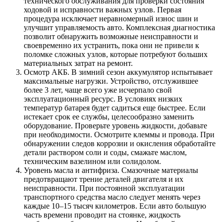
технического обслуживания для проверки состояния
ходовой и исправности важных узлов. Первая
процедура исключает неравномерный износ шин и
улучшит управляемость авто. Комплексная диагностика
позволит обнаружить возможные неисправности и
своевременно их устранить, пока они не привели к
поломке сложных узлов, которые потребуют больших
материальных затрат на ремонт.
Осмотр АКБ. В зимний сезон аккумулятор испытывает
максимальные нагрузки. Устройство, отслужившее
более 3 лет, чаще всего уже исчерпало свой
эксплуатационный ресурс. В условиях низких
температур батарея будет садиться еще быстрее. Если
истекает срок ее службы, целесообразно заменить
оборудование. Проверьте уровень жидкости, добавьте
при необходимости. Осмотрите клеммы и провода. При
обнаружении следов коррозии и окисления обработайте
детали раствором соли и соды, смажьте маслом,
техническим вазелином или солидолом.
Уровень масла и антифриза. Смазочные материалы
предотвращают трение деталей двигателя и их
неисправности. При постоянной эксплуатации
транспортного средства масло следует менять через
каждые 10–15 тысяч километров. Если авто большую
часть времени проводит на стоянке, жидкость