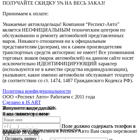
ПОЛУЧАЙТЕ СКИДКУ 5% НА ВЕСЬ ЗАКАЗ!
Принимаем к оплате:
Уважаемые автовладельцы! Компания “Респект-Авто”
является НЕОФИЦИАЛЬНЫМ техническим центром по
обслуживанию и ремонту автомобилей представленных
марок. Никакого отношения ни к официальным
представителям (дилерам), ни к самим производителям
транспортных средств автосервис не имеет! Все упоминания
торговых знаков (марок автомобилей) на данном сайте носят
исключительно ИДЕНТИФИЦИРУЮЩИЙ характер
(используются не в качестве средства индивидуализации),
указывают, какие именно автомобили обслуживает техцентр
(в соответствии со ст. 1474, 1487 Гражданского Кодекса РФ).
Политика конфиденциальности
ООО «Респект Авто»
Работаем с 2011 года
Сделано в
IS ART
Заполните ваши данные
Получите скидку до 20%
Заполните ваши данные
✓
и мы свяжемся с вами
и мы свяжемся с вами
Ваша заявка принята
В течении 10 дней
✓
мы предоставляем скидку
Ваш ответ принят
Поле должно содержать телефон в
Поле должно содержать телефон в
на все услуги всем нашим клиентам
Спасибо что обратились в Респект Авто Вам скоро перезвонят
формате 10 цифр
формате 10 цифр
Оставить заявку
Оставить заявку