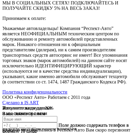
МЫ В СОЦИАЛЬНЫХ СЕТЯХ! ПОДКЛЮЧАЙТЕСЬ И
ПОЛУЧАЙТЕ СКИДКУ 5% НА ВЕСЬ ЗАКАЗ!
Принимаем к оплате:
Уважаемые автовладельцы! Компания “Респект-Авто”
является НЕОФИЦИАЛЬНЫМ техническим центром по
обслуживанию и ремонту автомобилей представленных
марок. Никакого отношения ни к официальным
представителям (дилерам), ни к самим производителям
транспортных средств автосервис не имеет! Все упоминания
торговых знаков (марок автомобилей) на данном сайте носят
исключительно ИДЕНТИФИЦИРУЮЩИЙ характер
(используются не в качестве средства индивидуализации),
указывают, какие именно автомобили обслуживает техцентр
(в соответствии со ст. 1474, 1487 Гражданского Кодекса РФ).
Политика конфиденциальности
ООО «Респект Авто»
Работаем с 2011 года
Сделано в
IS ART
Заполните ваши данные
Получите скидку до 20%
Заполните ваши данные
✓
и мы свяжемся с вами
и мы свяжемся с вами
Ваша заявка принята
В течении 10 дней
✓
мы предоставляем скидку
Ваш ответ принят
Поле должно содержать телефон в
Поле должно содержать телефон в
на все услуги всем нашим клиентам
Спасибо что обратились в Респект Авто Вам скоро перезвонят
формате 10 цифр
формате 10 цифр