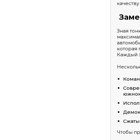
качеству
Заме
Зная тон
максимал
автомоби
которая 
Каждый э
Нескольк
Коман
Совре
южнок
Испол
Демок
Сжаты
Чтобы пр