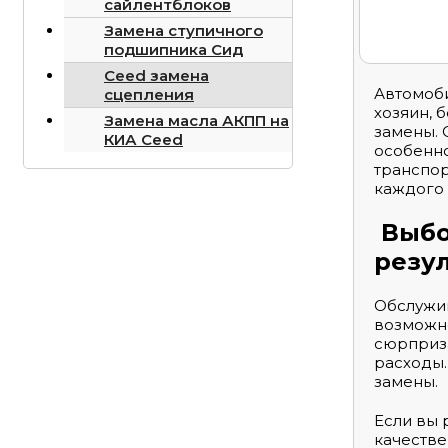
сайлентблоков
Замена ступичного
подшипника Сид
Ceed замена
Автомоби
сцепления
хозяин, 
Замена масла АКПП на
замены. 
КИА Ceed
особенно
транспор
каждого 
Выбо
резу
Обслужив
возможно
сюрприза
расходы.
замены.
Если вы 
качестве