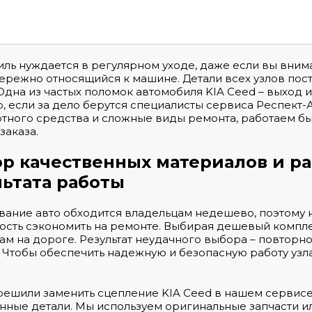
ль нуждается в регулярном уходе, даже если вы вним
бережно относящийся к машине. Детали всех узлов пос
Одна из частых поломок автомобиля KIA Ceed – выход и
, если за дело берутся специалисты сервиса Респект
тного средства и сложные виды ремонта, работаем б
заказа.
р качественных материалов и ра
льтата работы
ание авто обходится владельцам недешево, поэтому н
сть сэкономить на ремонте. Выбирая дешевый комплек
м на дороге. Результат неудачного выбора – повтор
 Чтобы обеспечить надежную и безопасную работу узла
решили заменить сцепление KIA Ceed в нашем сервисе
нные детали. Мы используем оригинальные запчасти ил