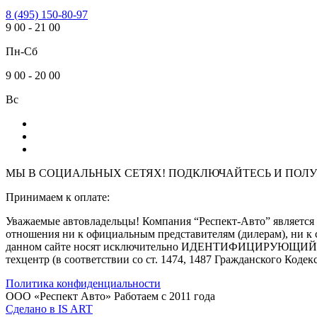
8 (495) 150-80-97
9
00
-
21
00
Пн-Сб
9
00
-
20
00
Вс
МЫ В СОЦИАЛЬНЫХ СЕТЯХ! ПОДКЛЮЧАЙТЕСЬ И
ПОЛУ
Принимаем к оплате:
Уважаемые автовладельцы! Компания “Респект-Авто” являе
отношения ни к официальным представителям (дилерам), ни к 
данном сайте носят исключительно ИДЕНТИФИЦИРУЮЩИЙ харак
техцентр (в соответствии со ст. 1474, 1487 Гражданского Кодек
Политика конфиденциальности
ООО «Респект Авто»
Работаем с 2011 года
Сделано в
IS ART