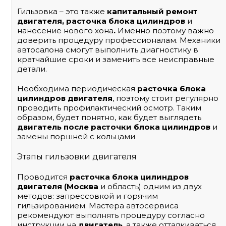
Гильзовка – это также
капитальный ремонт
двигателя, расточка блока цилиндров
и
нанесение нового хона
.
Именно поэтому важно
доверить процедуру профессионалам. Механики
автосалона смогут выполнить диагностику в
кратчайшие сроки и заменить все неисправные
детали.
Необходима периодическая
расточка блока
цилиндров двигателя
, поэтому стоит регулярно
проводить профилактический осмотр. Таким
образом, будет понятно, как будет выглядеть
двигатель после расточки блока цилиндров
и
замены поршней с кольцами
Этапы гильзовки двигателя
Проводится
расточка блока цилиндров
двигателя (Москва
и область)
одним из двух
методов: запрессовкой и горячим
гильзированием. Мастера автосервиса
рекомендуют выполнять процедуру согласно
инструкции на
двигатель
, а также отталкиваться