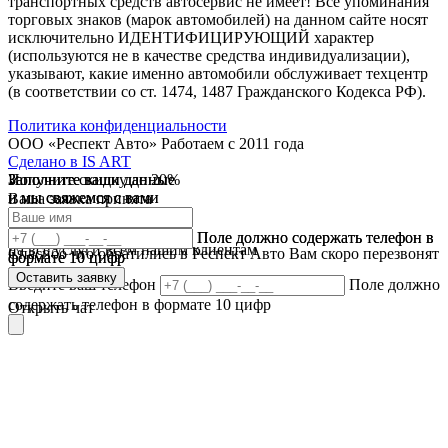
транспортных средств автосервис не имеет! Все упоминания
торговых знаков (марок автомобилей) на данном сайте носят
исключительно ИДЕНТИФИЦИРУЮЩИЙ характер
(используются не в качестве средства индивидуализации),
указывают, какие именно автомобили обслуживает техцентр
(в соответствии со ст. 1474, 1487 Гражданского Кодекса РФ).
Политика конфиденциальности
ООО «Респект Авто»
Работаем с 2011 года
Сделано в
IS ART
Заполните ваши данные
Получите скидку до 20%
Заполните ваши данные
✓
и мы свяжемся с вами
и мы свяжемся с вами
Ваша заявка принята
В течении 10 дней
✓
мы предоставляем скидку
Ваш ответ принят
Поле должно содержать телефон в
Поле должно содержать телефон в
на все услуги всем нашим клиентам
Спасибо что обратились в Респект Авто Вам скоро перезвонят
формате 10 цифр
формате 10 цифр
Оставить заявку
Оставить заявку
Введите ваш телефон
Поле должно
содержать телефон в формате 10 цифр
Открыть чат