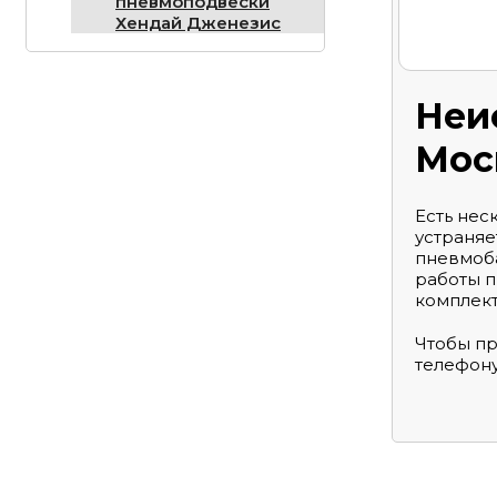
пневмоподвески
Хендай Дженезис
Неи
Мос
Есть нес
устраняе
пневмоба
работы п
комплект
Чтобы пр
телефону