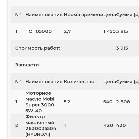
№
Наименование
Норма времени
Цена
Сумма (р
1
ТО 105000
2,7
1 450
3 915
Стоимость работ:
3 915
Запчасти
№
Наименование
Количество
Цена
Сумма (р
Моторное
масло Mobil
1
5,2
540
2 808
Super 3000
5W-40
Фильтр
маслянный
2
1
420
420
2630035504
(HYUNDAI)