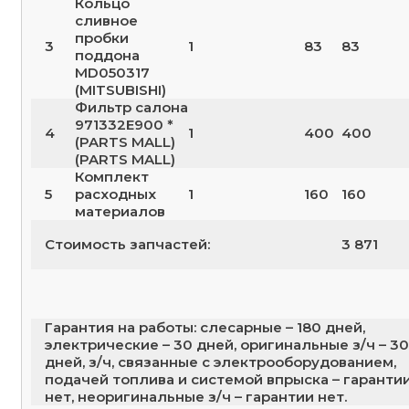
Кольцо
сливное
пробки
3
1
83
83
поддона
MD050317
(MITSUBISHI)
Фильтр салона
971332E900 *
4
1
400
400
(PARTS MALL)
(PARTS MALL)
Комплект
5
расходных
1
160
160
материалов
Стоимость запчастей:
3 871
Гарантия на работы: слесарные – 180 дней,
электрические – 30 дней, оригинальные з/ч – 30
дней, з/ч, связанные с электрооборудованием,
подачей топлива и системой впрыска – гаранти
нет, неоригинальные з/ч – гарантии нет.