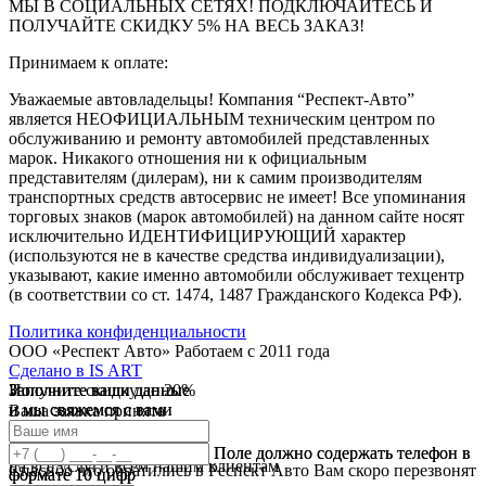
МЫ В СОЦИАЛЬНЫХ СЕТЯХ! ПОДКЛЮЧАЙТЕСЬ И
ПОЛУЧАЙТЕ СКИДКУ 5% НА ВЕСЬ ЗАКАЗ!
Принимаем к оплате:
Уважаемые автовладельцы! Компания “Респект-Авто”
является НЕОФИЦИАЛЬНЫМ техническим центром по
обслуживанию и ремонту автомобилей представленных
марок. Никакого отношения ни к официальным
представителям (дилерам), ни к самим производителям
транспортных средств автосервис не имеет! Все упоминания
торговых знаков (марок автомобилей) на данном сайте носят
исключительно ИДЕНТИФИЦИРУЮЩИЙ характер
(используются не в качестве средства индивидуализации),
указывают, какие именно автомобили обслуживает техцентр
(в соответствии со ст. 1474, 1487 Гражданского Кодекса РФ).
Политика конфиденциальности
ООО «Респект Авто»
Работаем с 2011 года
Сделано в
IS ART
Заполните ваши данные
Получите скидку до 20%
Заполните ваши данные
✓
и мы свяжемся с вами
и мы свяжемся с вами
Ваша заявка принята
В течении 10 дней
✓
мы предоставляем скидку
Ваш ответ принят
Поле должно содержать телефон в
Поле должно содержать телефон в
на все услуги всем нашим клиентам
Спасибо что обратились в Респект Авто Вам скоро перезвонят
формате 10 цифр
формате 10 цифр