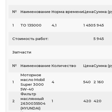
№
Наименование
Норма времени
Цена
Сумма (р
1
ТО 135000
4,1
1 450
5 945
Стоимость работ:
5 945
Запчасти
№
Наименование
Количество
Цена
Сумма (р
Моторное
масло Mobil
1
4
540
2 160
Super 3000
5W-40
Фильтр
маслянный
2
1
420
420
2630035504
(HYUNDAI)