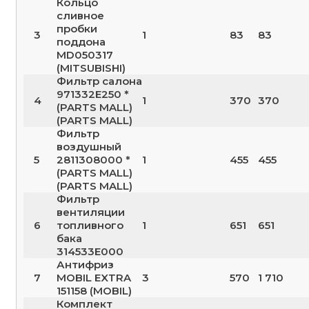
Кольцо
сливное
пробки
3
1
83
83
поддона
MD050317
(MITSUBISHI)
Фильтр салона
971332E250 *
4
1
370
370
(PARTS MALL)
(PARTS MALL)
Фильтр
воздушный
5
2811308000 *
1
455
455
(PARTS MALL)
(PARTS MALL)
Фильтр
вентиляции
6
топливного
1
651
651
бака
314533E000
Антифриз
7
MOBIL EXTRA
3
570
1 710
151158 (MOBIL)
Комплект