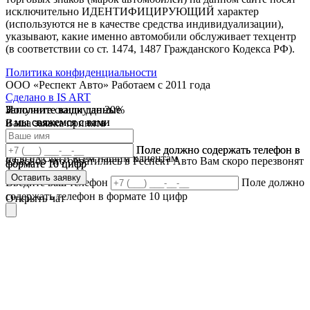
исключительно ИДЕНТИФИЦИРУЮЩИЙ характер
(используются не в качестве средства индивидуализации),
указывают, какие именно автомобили обслуживает техцентр
(в соответствии со ст. 1474, 1487 Гражданского Кодекса РФ).
Политика конфиденциальности
ООО «Респект Авто»
Работаем с 2011 года
Сделано в
IS ART
Заполните ваши данные
Получите скидку до 20%
Заполните ваши данные
✓
и мы свяжемся с вами
и мы свяжемся с вами
Ваша заявка принята
В течении 10 дней
✓
мы предоставляем скидку
Ваш ответ принят
Поле должно содержать телефон в
Поле должно содержать телефон в
на все услуги всем нашим клиентам
Спасибо что обратились в Респект Авто Вам скоро перезвонят
формате 10 цифр
формате 10 цифр
Оставить заявку
Оставить заявку
Введите ваш телефон
Поле должно
содержать телефон в формате 10 цифр
Открыть чат