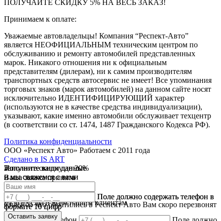
ПОЛУЧАЙТЕ СКИДКУ 5% НА ВЕСЬ ЗАКАЗ!
Принимаем к оплате:
Уважаемые автовладельцы! Компания “Респект-Авто”
является НЕОФИЦИАЛЬНЫМ техническим центром по
обслуживанию и ремонту автомобилей представленных
марок. Никакого отношения ни к официальным
представителям (дилерам), ни к самим производителям
транспортных средств автосервис не имеет! Все упоминания
торговых знаков (марок автомобилей) на данном сайте носят
исключительно ИДЕНТИФИЦИРУЮЩИЙ характер
(используются не в качестве средства индивидуализации),
указывают, какие именно автомобили обслуживает техцентр
(в соответствии со ст. 1474, 1487 Гражданского Кодекса РФ).
Политика конфиденциальности
ООО «Респект Авто»
Работаем с 2011 года
Сделано в
IS ART
Заполните ваши данные
Получите скидку до 20%
Заполните ваши данные
✓
и мы свяжемся с вами
и мы свяжемся с вами
Ваша заявка принята
В течении 10 дней
✓
мы предоставляем скидку
Ваш ответ принят
Поле должно содержать телефон в
Поле должно содержать телефон в
на все услуги всем нашим клиентам
Спасибо что обратились в Респект Авто Вам скоро перезвонят
формате 10 цифр
формате 10 цифр
Оставить заявку
Оставить заявку
Введите ваш телефон
Поле должно