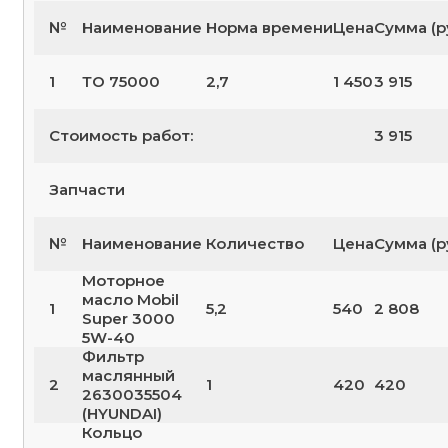
№
Наименование
Норма времени
Цена
Сумма (р
1
ТО 75000
2,7
1 450
3 915
Стоимость работ:
3 915
Запчасти
№
Наименование
Количество
Цена
Сумма (р
Моторное
масло Mobil
1
5,2
540
2 808
Super 3000
5W-40
Фильтр
маслянный
2
1
420
420
2630035504
(HYUNDAI)
Кольцо